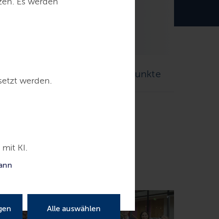
tzen. Es werden
telligenz
Digitale Knotenpunkte
setzt werden.
mit KI.
swig-Holstein
kann
gen
Alle auswählen