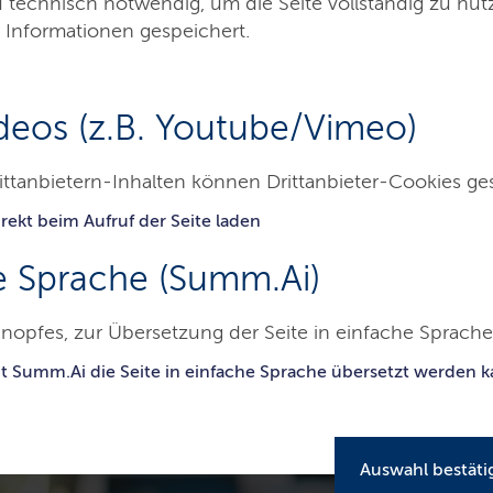
g-Holstein
d technisch notwendig, um die Seite vollständig zu nu
 Informationen gespeichert.
deos (z.B. Youtube/Vimeo)
waltung
Digitalisierungspreis
Künstliche In
ittanbietern-Inhalten können Drittanbieter-Cookies ge
rekt beim Aufruf der Seite laden
gitalisierung in Schleswig-Holstein
e Sprache (Summ.Ai)
nopfes, zur Übersetzung der Seite in einfache Sprache 
en zur Digitalisierung in Schle
it Summ.Ai die Seite in einfache Sprache übersetzt werden 
Auswahl bestäti