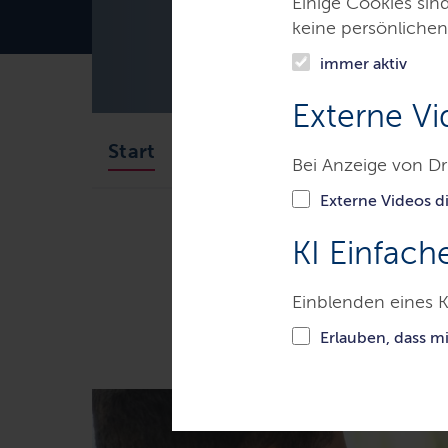
Schleswi
Einige Cookies sin
keine persönlichen
immer aktiv
Externe Vi
Programm
Digitale Ver
Start
Bei Anzeige von Dr
Externe Videos di
Themen
Digitalisierung
Di
KI Einfach
Einblenden eines K
Alle Meldung
Erlauben, dass m