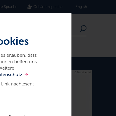
te Sprache
Gebärdensprache
English
ookies
es erlauben, dass
ationen helfen uns
Weitere
© Staatskanzlei
atenschutz
 Link nachlesen: