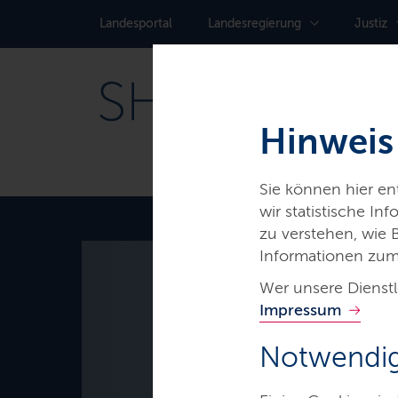
Landes­portal
Landes­regierung
Justiz
Hinweis
Sie können hier e
wir statistische I
zu verstehen, wie
Thema
Informationen zum
Wer unsere Dienstl
Digitalis
Impressum
Zukunfts
Notwendig