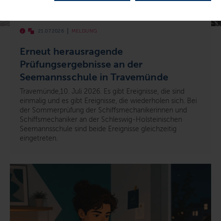
© Seemannsschule
21.07.2026
MELDUNG
Erneut herausragende
Prüfungsergebnisse an der
Seemannsschule in Travemünde
Travemünde,10. Juli 2026. Es gibt Ereignisse, die sind
einmalig und es gibt Ereignisse, die wiederholen sich. Bei
der Sommerprüfung der Schiffsmechanikerinnen und
Schiffsmechaniker an der Schleswig-Holsteinischen
Seemannsschule sind beide Ereignisse gleichzeitig
eingetreten.