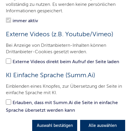
Kontakt
vollständig zu nutzen. Es werden keine persönlichen
Informationen gespeichert.
immer aktiv
Transparenzportal
Externe Videos (z.B. Youtube/Vimeo)
Wir fördern Transparenz und Innovation durch
Bei Anzeige von Drittanbietern-Inhalten können
Drittanbieter-Cookies gesetzt werden.
Veröffentlichung schleswig-holsteinischer Daten in
offenen, freien und wiederverwendbaren Formaten.
Externe Videos direkt beim Aufruf der Seite laden
LETZTE AKTUALISIERUNG: 04.10.2022
KI Einfache Sprache (Summ.Ai)
Inhalte dieser Seite
Einblenden eines Knopfes, zur Übersetzung der Seite in
einfache Sprache mit KI.
Erlauben, dass mit Summ.Ai die Seite in einfache
Sprache übersetzt werden kann
Auswahl bestätigen
Alle auswählen