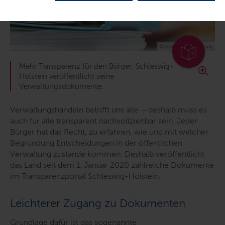
© anetlanda / fotolia.com
Mehr Transparenz für den Bürger: Schleswig-
Holstein veröffentlicht seine
Verwaltungsdokumente.
Verwaltungshandeln betrifft uns alle – deshalb muss es
auch für alle transparent nachvollziehbar sein. Jeder
Bürger hat das Recht, zu erfahren, wie und mit welcher
Begründung Entscheidungen in der öffentlichen
Verwaltung zustande kommen. Deshalb veröffentlicht
das Land seit dem 1. Januar 2020 zahlreiche Dokumente
im Transparenzportal Schleswig-Holstein.
Leichterer Zugang zu Dokumenten
Grundlage dafür ist das sogenannte