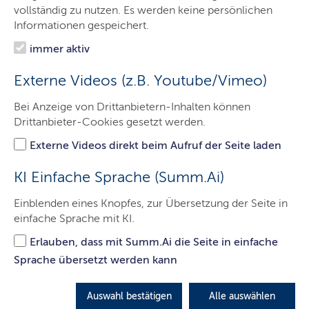
Organisation
vollständig zu nutzen. Es werden keine persönlichen
Informationen gespeichert.
Service
immer aktiv
Kontakt
Externe Videos (z.B. Youtube/Vimeo)
Bei Anzeige von Drittanbietern-Inhalten können
Drittanbieter-Cookies gesetzt werden.
Externe Videos direkt beim Aufruf der Seite laden
KI Einfache Sprache (Summ.Ai)
Einblenden eines Knopfes, zur Übersetzung der Seite in
einfache Sprache mit KI.
Erlauben, dass mit Summ.Ai die Seite in einfache
© Landeslabor
Sprache übersetzt werden kann
Das Landeslabor
Auswahl bestätigen
Alle auswählen
Dienstleistungszentrum und Überwachungsbehörde für den