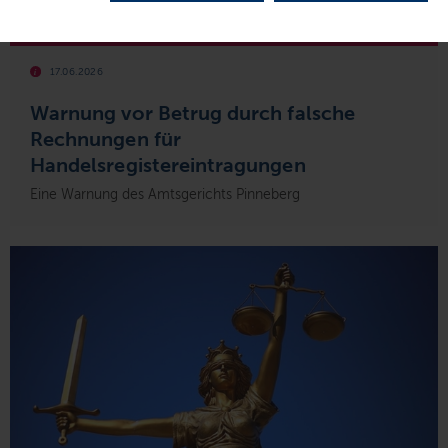
© AG Pinneberg
17.06.2026
Warnung vor Betrug durch falsche
Rechnungen für
Handelsregistereintragungen
Eine Warnung des Amtsgerichts Pinneberg