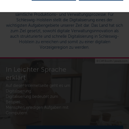
Die Digitalisierung durchdringt alle Lebensbereiche sowie
sämtliche Produktions- und Verwaltungsprozesse. Für
Schleswig-Holstein stellt die Digitalisierung eines der
wichtigsten Aufgabengebiete unserer Zeit dar. Das Land hat sich
zum Ziel gesetzt, sowohl digitale Verwaltungsinnovation als
auch strukturierte und schnelle Digitalisierung in Schleswig-
Holstein zu erreichen und somit zu einer digitalen
Vorzeigeregion zu werden.
© Cliff Booth / pexels.com
In Leichter Sprache
erklärt
Auf dieser Internetseite geht es um
Digitalisierung.
Digitalisierung bedeutet zum
Beispiel:
Menschen erledigen Aufgaben mit
Computern.