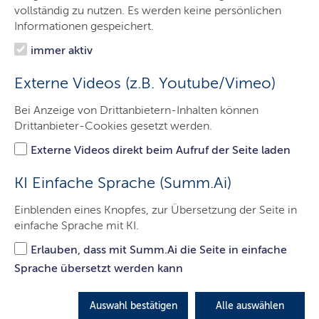
vollständig zu nutzen. Es werden keine persönlichen
Landesverwaltung Schleswig-Holstein. Jedes Jahr schließen
mehr als 900 junge Menschen ihre Ausbildung oder ihr duales
Informationen gespeichert.
Studium bei uns ab. Vielleicht auch bald du?
immer aktiv
Externe Videos (z.B. Youtube/Vimeo)
Ausbildung
Bei Anzeige von Drittanbietern-Inhalten können
Drittanbieter-Cookies gesetzt werden.
Praktikum
Externe Videos direkt beim Aufruf der Seite laden
KI Einfache Sprache (Summ.Ai)
Studium
Einblenden eines Knopfes, zur Übersetzung der Seite in
einfache Sprache mit KI.
Trainee-stellen/
Erlauben, dass mit Summ.Ai die Seite in einfache
Referendariat
Sprache übersetzt werden kann
Auswahl bestätigen
Alle auswählen
Stellen­angebote