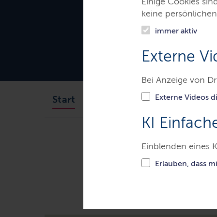
Einige Cookies sin
keine persönlichen
immer aktiv
Externe Vi
Bei Anzeige von Dr
Externe Videos di
Das Gericht
Aufgaben
Start
KI Einfach
Gerichte & Justizbehörden
A
Einblenden eines K
Erlauben, dass m