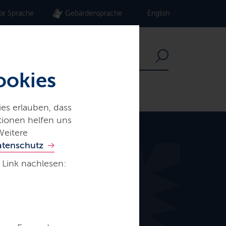
te Sprache
Gebärdensprache
English
ookies
es erlauben, dass
ationen helfen uns
Weitere
atenschutz
 Link nachlesen: