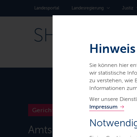
Landes­portal
Landes­regierung
Justiz
Hinweis
Sie können hier e
wir statistische I
zu verstehen, wie
Informationen zum
Wer unsere Dienstl
Impressum
Gerichte & Justizbehörden
Notwendig
Amtsgericht Pinneber