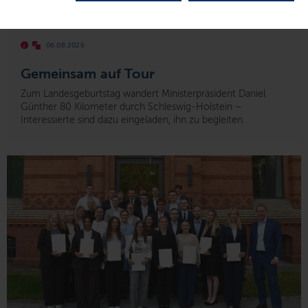
© Staatskanzlei
06.08.2026
Gemeinsam auf Tour
Zum Landesgeburtstag wandert Ministerpräsident Daniel
Günther 80 Kilometer durch Schleswig-Holstein –
Interessierte sind dazu eingeladen, ihn zu begleiten.