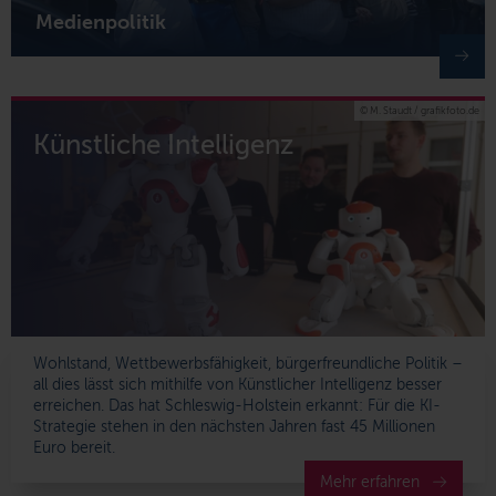
Medienpolitik
© M. Staudt / grafikfoto.de
Künstliche Intelligenz
Wohlstand, Wettbewerbsfähigkeit, bürgerfreundliche Politik –
all dies lässt sich mithilfe von Künstlicher Intelligenz besser
erreichen. Das hat Schleswig-Holstein erkannt: Für die KI-
Strategie stehen in den nächsten Jahren fast 45 Millionen
Euro bereit.
Mehr erfahren