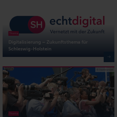
Thema
Digitalisierung – Zukunftsthema für
Schleswig-Holstein
© Staatskanzlei
Thema