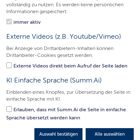
vollständig zu nutzen. Es werden keine persönlichen
Holstein (UKSH)
Informationen gespeichert.
Der Livestream startet am 04.03.2026 um 14:00 Uhr.
immer aktiv
Externe Videos (z.B. Youtube/Vimeo)
AKTIVIERUNG ERFORDERLICH - Wir möchten Sie
darauf hinweisen, dass nach der Aktivierung Daten an
Bei Anzeige von Drittanbietern-Inhalten können
Vimeo bzw. YouTube übermittelt werden.
Drittanbieter-Cookies gesetzt werden.
Externe Videos direkt beim Aufruf der Seite laden
Ich akzeptiere
KI Einfache Sprache (Summ.Ai)
Einblenden eines Knopfes, zur Übersetzung der Seite in
einfache Sprache mit KI.
Erlauben, dass mit Summ.Ai die Seite in einfache
Sprache übersetzt werden kann
Hinweis:
Alle Livestreams finden Sie auch auf den verschiedenen
Auswahl bestätigen
Alle auswählen
Youtube-Kanälen der Landesregierung