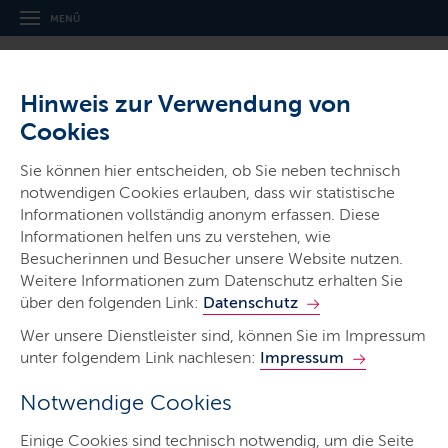
MENÜ
Hinweis zur Verwendung von
Cookies
Pressekonferenzen live verfolgen
Sie können hier entscheiden, ob Sie neben technisch
notwendigen Cookies erlauben, dass wir statistische
Aktuelle Pressekonferenzen und Veranstaltungen im
Informationen vollständig anonym erfassen. Diese
Livestream.
Informationen helfen uns zu verstehen, wie
Besucherinnen und Besucher unsere Website nutzen.
LETZTE AKTUALISIERUNG: 03.03.2026
Weitere Informationen zum Datenschutz erhalten Sie
Inhalte dieser Seite
über den folgenden Link:
Datenschutz
Wer unsere Dienstleister sind, können Sie im Impressum
unter folgendem Link nachlesen:
Impressum
Nächster Livestream
Notwendige Cookies
4. März 2026, 14.00 Uhr: Information über die
Einige Cookies sind technisch notwendig, um die Seite
Finanzierung des Universitätsklinikums Schleswig-