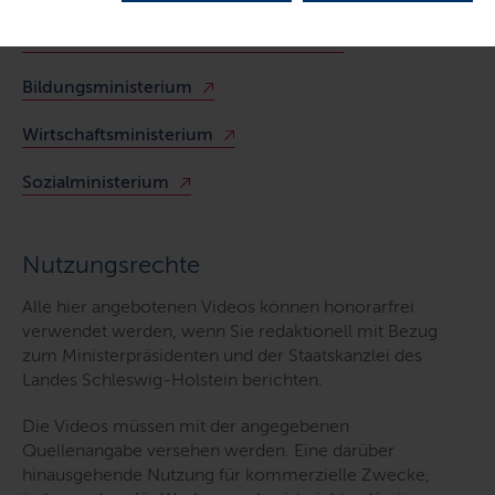
Staatskanzlei und Finanzministerium
Bildungsministerium
Wirtschaftsministerium
Sozialministerium
Nutzungsrechte
Alle hier angebotenen Videos können honorarfrei
verwendet werden, wenn Sie redaktionell mit Bezug
zum Ministerpräsidenten und der Staatskanzlei des
Landes Schleswig-Holstein berichten.
Die Videos müssen mit der angegebenen
Quellenangabe versehen werden. Eine darüber
hinausgehende Nutzung für kommerzielle Zwecke,