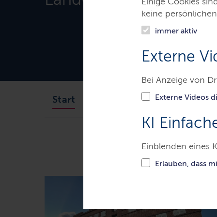
Einige Cookies sin
keine persönlichen
immer aktiv
Externe Vi
Bei Anzeige von Dr
Externe Videos di
Bibliothek
Digitales Ze
Start
KI Einfach
Ministerien & Behörden
Schl
Einblenden eines K
Erlauben, dass m