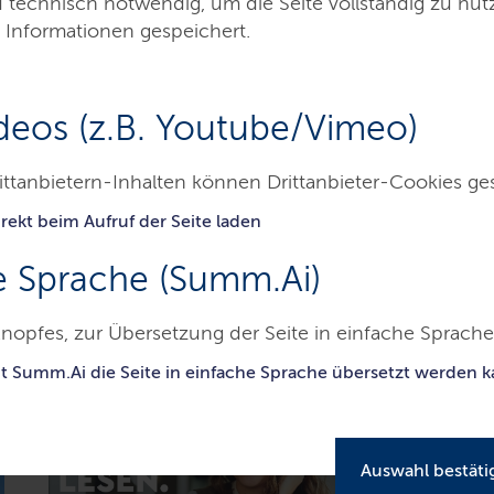
d technisch notwendig, um die Seite vollständig zu nu
 Informationen gespeichert.
deos (z.B. Youtube/Vimeo)
ittanbietern-Inhalten können Drittanbieter-Cookies ge
rekt beim Aufruf der Seite laden
ntrum
Sammlungen
Veranstaltungen
P
e Sprache (Summ.Ai)
eswig-Holsteinische Landesbibliothek
nopfes, zur Übersetzung der Seite in einfache Sprache 
it Summ.Ai die Seite in einfache Sprache übersetzt werden 
Auswahl bestäti