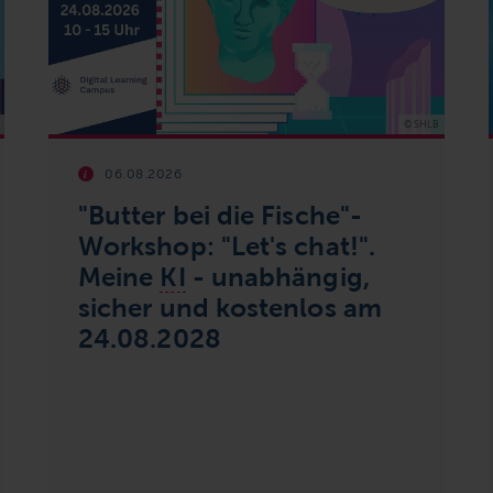
© SHLB
06.08.2026
"Butter bei die Fische"-
Workshop
: "
Let's chat
!".
Meine
KI
- unabhängig,
sicher und kostenlos am
24.08.2028