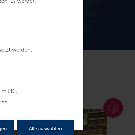
tzen. Es werden
setzt werden.
resse
Service
Kontakt
mit KI.
kann
gen
Alle auswählen