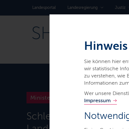
Landes­portal
Landes­regierung
Justiz
Hinweis
Sie können hier e
wir statistische I
zu verstehen, wie
Informationen zum
Wer unsere Dienstl
Ministerien & Behörden
Impressum
Schleswig-Holsteinisc
Notwendig
Landesbibliothek