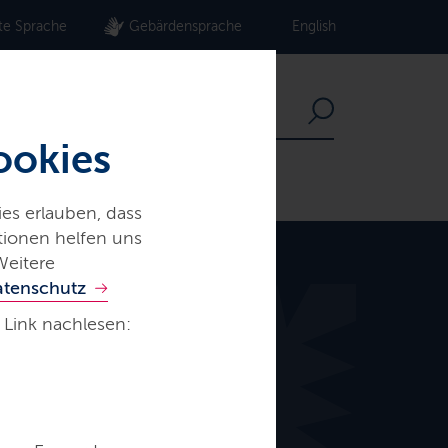
te Sprache
Gebärdensprache
English
ookies
es erlauben, dass
ationen helfen uns
Weitere
atenschutz
 Link nachlesen: