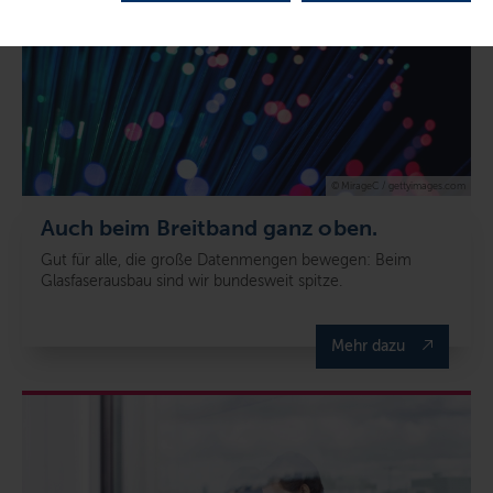
© MirageC / gettyimages.com
Auch beim Breitband ganz oben.
Gut für alle, die große Datenmengen bewegen: Beim
Glasfaserausbau sind wir bundesweit spitze.
Mehr dazu