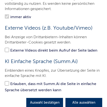
vollständig zu nutzen. Es werden keine persönlichen
Der echte Norden:
Informationen gespeichert.
Spitze für Unternehmen
immer aktiv
Schleswig-Holstein ist durch die einmalige
Externe Videos (z.B. Youtube/Vimeo)
geografische Lage Verkehrsdrehscheibe nach Nord-
und Osteuropa. Aber das ist nicht der einzige Grund
Bei Anzeige von Drittanbietern-Inhalten können
Drittanbieter-Cookies gesetzt werden.
für unseren weltweit erfolgreichen
Wirtschaftsstandort. Hier trifft ein starker Mittelstand,
Externe Videos direkt beim Aufruf der Seite laden
geprägt von innovativen Zukunfts-Branchen, auf eine
dynamische Wissenschafts- und Forschungslandschaft
KI Einfache Sprache (Summ.Ai)
und vieles mehr …
Einblenden eines Knopfes, zur Übersetzung der Seite in
LETZTE AKTUALISIERUNG: 08.09.2025
einfache Sprache mit KI.
Erlauben, dass mit Summ.Ai die Seite in einfache
Sprache übersetzt werden kann
Auswahl bestätigen
Alle auswählen