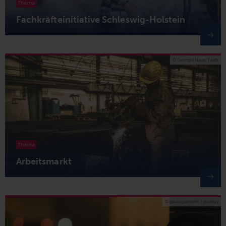
Thema
Fachkräfteinitiative Schleswig-Holstein
© German Naval Yards
Thema
Arbeitsmarkt
© paulaguerreiro / pixabay