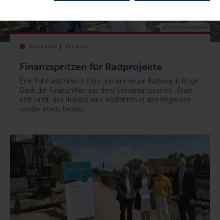
© Verkehrsministerium
05.08.2026
MELDUNG
Finanzspritzen für Radprojekte
Eine Fahrradstraße in Plön und ein neuer Radweg in Roge:
Dank der Finanzhilfen aus dem Sonderprogramm „Stadt
und Land“ des Bundes wird Radfahren in den Regionen
wieder etwas besser.