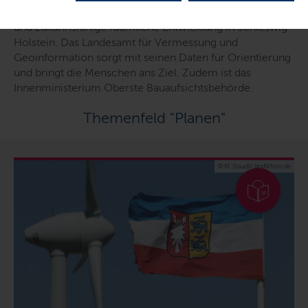
Die Landesplanung kümmert sich um eine nachhaltige
und zukunftsfähige räumliche Entwicklung in Schleswig-
Holstein. Das Landesamt für Vermessung und
Geoinformation sorgt mit seinen Daten für Orientierung
und bringt die Menschen ans Ziel. Zudem ist das
Innenministerium Oberste Bauaufsichtsbehörde.
Themenfeld "Planen"
© M. Staudt/ grafikfoto.de