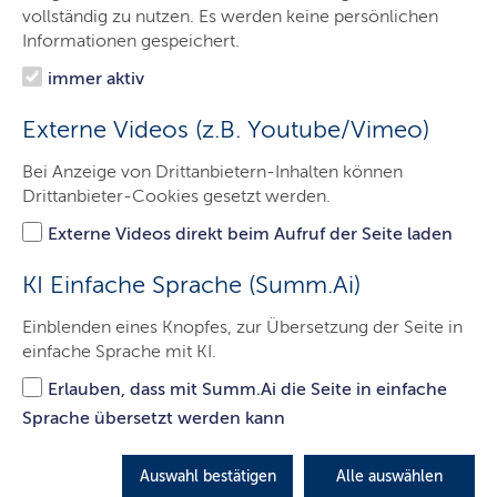
nicht nur Privatpersonen und Unternehmen, sondern
vollständig zu nutzen. Es werden keine persönlichen
auch das Land, etwa beim Hochschulbau.
Informationen gespeichert.
immer aktiv
LETZTE AKTUALISIERUNG: 10.06.2026
Externe Videos (z.B. Youtube/Vimeo)
O
Bei Anzeige von Drittanbietern-Inhalten können
b Eigenheim oder Mietswohnung, alle Menschen
Drittanbieter-Cookies gesetzt werden.
brauchen ein Dach über dem Kopf. Bauträger sind
nicht nur Privatpersonen und Unternehmen, sondern
Externe Videos direkt beim Aufruf der Seite laden
auch das Land, etwa beim Hochschulbau. Zentraler
Dienstleister für öffentliches Bauen, Bewirtschaften und
KI Einfache Sprache (Summ.Ai)
Beschaffen ist die GMSH (Gebäudemanagement
Schleswig-Holstein AöR).
Einblenden eines Knopfes, zur Übersetzung der Seite in
einfache Sprache mit KI.
Schleswig-Holstein will vor allem dort, wo die
Erlauben, dass mit Summ.Ai die Seite in einfache
Nachfrage besonders hoch ist, passenden Wohnraum
Sprache übersetzt werden kann
schaffen und unterstützt daher vor allem das bezahlbare,
bedarfsgerechte und energieeffiziente Wohnen in sozial
stabilen Quartieren.
Auswahl bestätigen
Alle auswählen