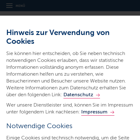
MENÜ
Hinweis zur Verwendung von
Cookies
Thema
Sie können hier entscheiden, ob Sie neben technisch
Planen, Bauen & Wohnen
notwendigen Cookies erlauben, dass wir statistische
Informationen vollständig anonym erfassen. Diese
Informationen helfen uns zu verstehen, wie
Besucherinnen und Besucher unsere Website nutzen.
Weitere Informationen zum Datenschutz erhalten Sie
über den folgenden Link:
Datenschutz
Planen, Bauen & Wohnen
Wer unsere Dienstleister sind, können Sie im Impressum
unter folgendem Link nachlesen:
Impressum
Notwendige Cookies
Ob Eigenheim oder Mietswohnung, alle Menschen
brauchen ein Dach über dem Kopf. Bauträger sind
Einige Cookies sind technisch notwendig, um die Seite