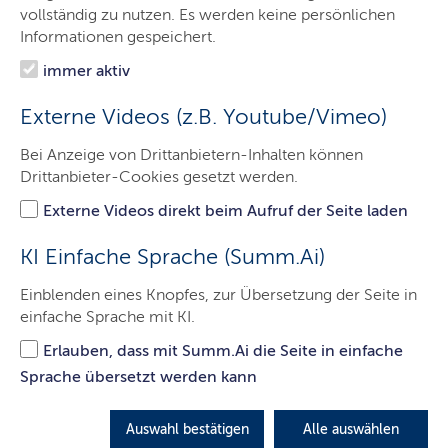
Aufgaben des Gerichts
vollständig zu nutzen. Es werden keine persönlichen
Informationen gespeichert.
Besucher & Service
immer aktiv
Presse & Medien
Externe Videos (z.B. Youtube/Vimeo)
Kontakt
Bei Anzeige von Drittanbietern-Inhalten können
Drittanbieter-Cookies gesetzt werden.
Externe Videos direkt beim Aufruf der Seite laden
Pressemitteilungen des
Schleswig-Holsteinischen
KI Einfache Sprache (Summ.Ai)
Oberlandesgerichts
Einblenden eines Knopfes, zur Übersetzung der Seite in
einfache Sprache mit KI.
Erlauben, dass mit Summ.Ai die Seite in einfache
50
Ergebnisse
Sprache übersetzt werden kann
1
2
…
5
Auswahl bestätigen
Alle auswählen