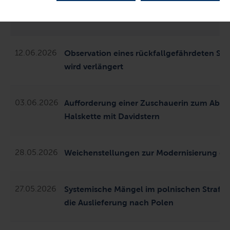
DATUM
TITEL
12.06.2026
Observation eines rückfallgefährdeten Sex
wird verlängert
03.06.2026
Aufforderung einer Zuschauerin zum Able
Halskette mit Davidstern
28.05.2026
Weichenstellungen zur Modernisierung der
27.05.2026
Systemische Mängel im polnischen Strafvo
die Auslieferung nach Polen