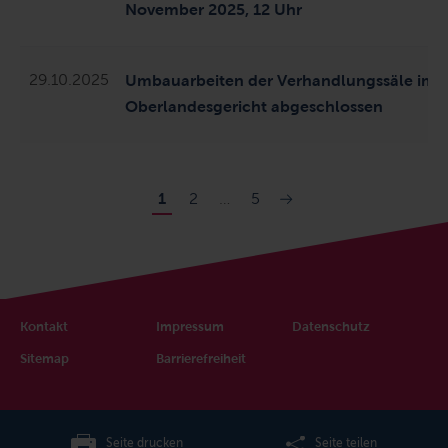
November 2025, 12 Uhr
29.10.2025
Umbauarbeiten der
Verhandlungss
äle im
Oberlandesgericht abgeschlossen
1
2
…
5
Kontakt
Impressum
Datenschutz
Sitemap
Barrierefreiheit
Seite drucken
Seite teilen