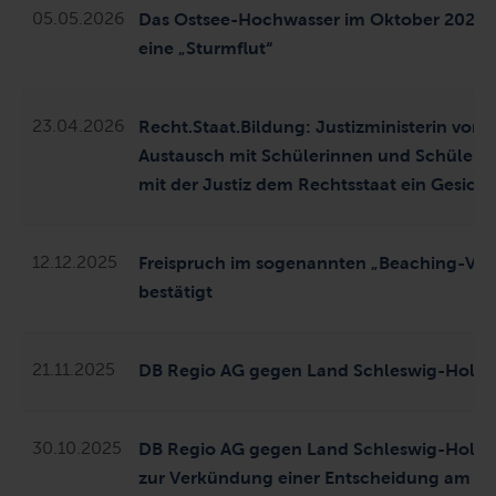
05.05.2026
Das Ostsee-Hochwasser im Oktober 2023 w
eine „Sturmflut“
23.04.2026
Recht.Staat.Bildung:
Justizministerin von
Austausch
mit Schülerinnen und Schülern
mit der Justiz
dem
R
echtsstaat
ein Gesich
12.12.2025
Freispruch im sogenannten „Beaching-Ver
bestätigt
21.11.2025
DB Regio AG gegen Land Schleswig-Holstei
30.10.2025
DB Regio AG gegen Land Schleswig-Holste
zur Verkündung einer Entscheidung am Frei