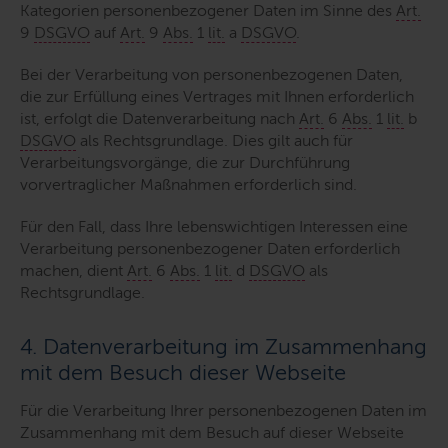
Kategorien personenbezogener Daten im Sinne des
Art.
9
DSGVO
auf
Art.
9
Abs.
1
lit.
a
DSGVO
.
Bei der Verarbeitung von personenbezogenen Daten,
die zur Erfüllung eines Vertrages mit Ihnen erforderlich
ist, erfolgt die Datenverarbeitung nach
Art.
6
Abs.
1
lit.
b
DSGVO
als Rechtsgrundlage. Dies gilt auch für
Verarbeitungsvorgänge, die zur Durchführung
vorvertraglicher Maßnahmen erforderlich sind.
Für den Fall, dass Ihre lebenswichtigen Interessen eine
Verarbeitung personenbezogener Daten erforderlich
machen, dient
Art.
6
Abs.
1
lit.
d
DSGVO
als
Rechtsgrundlage.
4. Datenverarbeitung im Zusammenhang
mit dem Besuch dieser Webseite
Für die Verarbeitung Ihrer personenbezogenen Daten im
Zusammenhang mit dem Besuch auf dieser Webseite