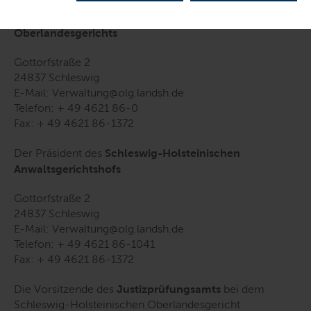
Der Präsident des
Schleswig-Holsteinischen
Oberlandesgerichts
Gottorfstraße 2
24837 Schleswig
E-Mail: Verwaltung@olg.landsh.de
Telefon: + 49 4621 86-0
Fax: + 49 4621 86-1372
Der Präsident des
Schleswig-Holsteinischen
Anwaltsgerichtshofs
Gottorfstraße 2
24837 Schleswig
E-Mail: Verwaltung@olg.landsh.de
Telefon: + 49 4621 86-1041
Fax: + 49 4621 86-1372
Die Vorsitzende des
Justizprüfungsamts
bei dem
Schleswig-Holsteinischen Oberlandesgericht