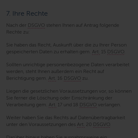
7. Ihre Rechte
Nach der
DSGVO
stehen Ihnen auf Antrag folgende
Rechte zu:
Sie haben das Recht, Auskunft über die zu Ihrer Person
gespeicherten Daten zu erhalten gem.
Art.
15
DSGVO
.
Sollten unrichtige personenbezogene Daten verarbeitet
werden, steht Ihnen außerdem ein Recht auf
Berichtigung gem.
Art.
16
DSGVO
zu.
Liegen die gesetzlichen Voraussetzungen vor, so können
Sie ferner die Löschung oder Einschränkung der
Verarbeitung gem.
Art.
17 und 18
DSGVO
verlangen.
Weiter haben Sie das Rechts auf Datenübertragbarkeit
unter den Voraussetzungen des
Art.
20
DSGVO
.
Darüber hinaus haben Sie ausnahmsweise ein