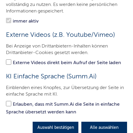
Aufgaben des Gerichts
vollständig zu nutzen. Es werden keine persönlichen
Informationen gespeichert.
Besucher & Service
immer aktiv
Presse & Medien
Externe Videos (z.B. Youtube/Vimeo)
Kontakt
Bei Anzeige von Drittanbietern-Inhalten können
Drittanbieter-Cookies gesetzt werden.
Allgemeine Information zum Schutz
Externe Videos direkt beim Aufruf der Seite laden
Ihrer personenbezogenen Daten nach
KI Einfache Sprache (Summ.Ai)
Art. 12 ff. der Datenschutz-
Grundverordnung
Einblenden eines Knopfes, zur Übersetzung der Seite in
einfache Sprache mit KI.
1. Verantwortliche/r und behördliche/r
Erlauben, dass mit Summ.Ai die Seite in einfache
Datenschutzbeauftragte/r
Sprache übersetzt werden kann
Verantwortlich für die Verarbeitung von
personenbezogenen Daten ist
Auswahl bestätigen
Alle auswählen