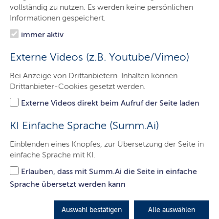
Der LBV.SH
vollständig zu nutzen. Es werden keine persönlichen
Informationen gespeichert.
Aufgaben
immer aktiv
Service
Externe Videos (z.B. Youtube/Vimeo)
Presse
Bei Anzeige von Drittanbietern-Inhalten können
Jobs & Karriere
Drittanbieter-Cookies gesetzt werden.
Kontakt
Externe Videos direkt beim Aufruf der Seite laden
KI Einfache Sprache (Summ.Ai)
B 5/B 209: Elbquerung
Einblenden eines Knopfes, zur Übersetzung der Seite in
einfache Sprache mit KI.
Lauenburg/Hohnstorf mit
Ortsumgehungen
Erlauben, dass mit Summ.Ai die Seite in einfache
Sprache übersetzt werden kann
Auswahl bestätigen
Alle auswählen