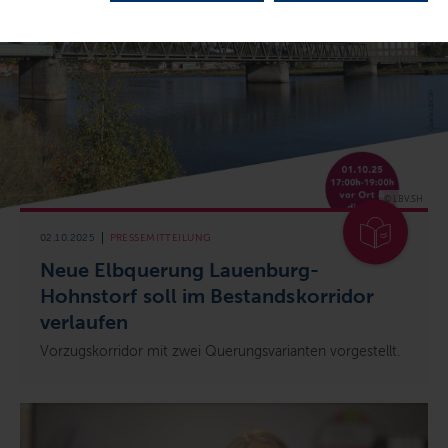
© LBV.SH
02.10.2025
PRESSEMITTEILUNG
Neue Elbquerung Lauenburg-
Hohnstorf soll im Bestandskorridor
verlaufen
Vorzugskorridor mit zwei Querungsvarianten vorgestellt.