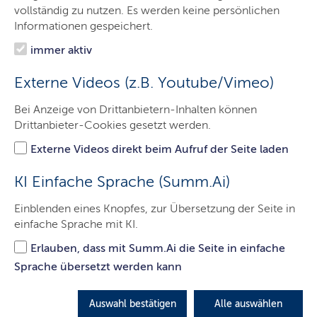
Der LBV.SH
vollständig zu nutzen. Es werden keine persönlichen
Informationen gespeichert.
Aufgaben
immer aktiv
Service
Externe Videos (z.B. Youtube/Vimeo)
Presse
Bei Anzeige von Drittanbietern-Inhalten können
Jobs & Karriere
Drittanbieter-Cookies gesetzt werden.
Kontakt
Externe Videos direkt beim Aufruf der Seite laden
KI Einfache Sprache (Summ.Ai)
Regierungsoberbauinspektorin /
Einblenden eines Knopfes, zur Übersetzung der Seite in
einfache Sprache mit KI.
Regierungsoberbauinspektor
(
w
/
m
/
d
)
Laufbahn für Beamtinnen
Erlauben, dass mit Summ.Ai die Seite in einfache
Sprache übersetzt werden kann
und Beamte
Du hast einen Bachelorabschluss in
Auswahl bestätigen
Alle auswählen