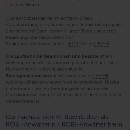
echten Norden.
… und möchtest gerne im echten Norden
Verantwortung für systemrelevante Infrastrukturprojekte
übernehmen? Dann komm in unser Team und werde
Regierungsoberbauinspektorin /
Regierungsoberbauinspektor (
ROBI
) beim
LBV.SH
.
Die
Laufbahn für Beamtinnen und Beamte
ist
e
i
n
vielversprechender Karriereweg im öffentlichen Dienst:
Nach deinem Hochschulabschluss in
Bauingenieurwesen
kannst du dich beim
LBV.SH
weiterqualifizieren und auch weiterentwickeln. Hierfür
bieten wir dir den Vorbereitungsdienst an, der die
Grundvoraussetzung für den Einstieg in die Laufbahn für
Verbeamtete ist.
Der nächste Schritt: Bewirb dich als
ROBI-Anwärterin / ROBI-Anwärter beim