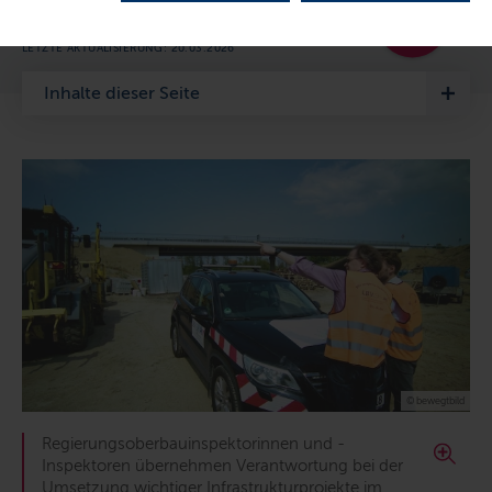
Bauingenieurwesen ...
LETZTE AKTUALISIERUNG: 20.03.2026
Inhalte dieser Seite
© bewegtbild
Regierungsoberbauinspektorinnen und -
Inspektoren übernehmen Verantwortung bei der
Umsetzung wichtiger Infrastrukturprojekte im