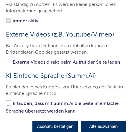
Downloads
vollständig zu nutzen. Es werden keine persönlichen
Informationen gespeichert.
Fachöffentlichkeit
immer aktiv
Impfen schützt - aktuelle Themen
Externe Videos (z.B. Youtube/Vimeo)
Bei Anzeige von Drittanbietern-Inhalten können
Drittanbieter-Cookies gesetzt werden.
Externe Videos direkt beim Aufruf der Seite laden
KI Einfache Sprache (Summ.Ai)
Einblenden eines Knopfes, zur Übersetzung der Seite in
einfache Sprache mit KI.
Erlauben, dass mit Summ.Ai die Seite in einfache
© Photocreo_Bednarek_stock.adobe.com
Sprache übersetzt werden kann
04.07.2026
Auswahl bestätigen
Alle auswählen
Sind Sie gut geschützt? Machen Sie