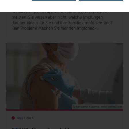
den Impfcheck!
Impfungen gegen Diphtherie und Tetanus kennen die
meisten. Sie wissen aber nicht, welche Impfungen
darüber hinaus für Sie und Ihre Familie empfohlen sind?
Kein Problem! Machen Sie hier den Impfcheck.
© Konstantin Yuganov - stock.adobe.com
06.08.2026