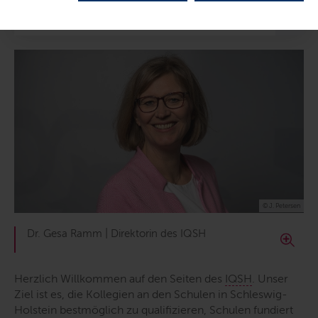
Inhalte dieser Seite
© J. Petersen
Dr. Gesa Ramm | Direktorin des IQSH
Herzlich Willkommen auf den Seiten des
IQSH
. Unser
Ziel ist es, die Kollegien an den Schulen in Schleswig-
Holstein bestmöglich zu qualifizieren, Schulen fundiert