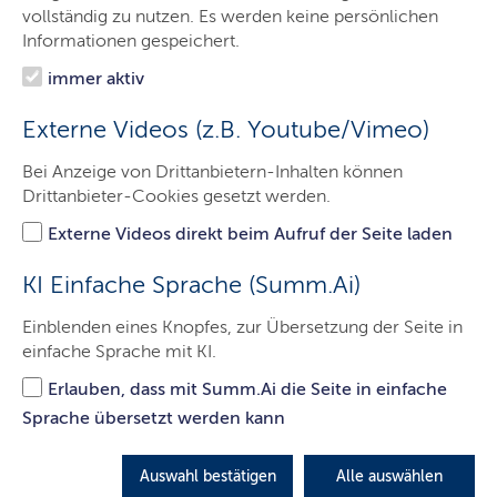
IQSH
vollständig zu nutzen. Es werden keine persönlichen
Informationen gespeichert.
Arbeitsfelder
immer aktiv
Themen
Externe Videos (z.B. Youtube/Vimeo)
Termine
Bei Anzeige von Drittanbietern-Inhalten können
Publikationen
Drittanbieter-Cookies gesetzt werden.
Service
Externe Videos direkt beim Aufruf der Seite laden
Kontakt
KI Einfache Sprache (Summ.Ai)
Einblenden eines Knopfes, zur Übersetzung der Seite in
einfache Sprache mit KI.
Das Institut
Erlauben, dass mit Summ.Ai die Seite in einfache
Aufgaben, Angebote, Leitziele und Zielgruppen des
Sprache übersetzt werden kann
IQSH
Auswahl bestätigen
Alle auswählen
LETZTE AKTUALISIERUNG: 12.12.2025