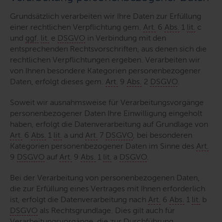
Grundsätzlich verarbeiten wir Ihre Daten zur Erfüllung
einer rechtlichen Verpflichtung gem.
Art.
6
Abs.
1
lit.
c
und
ggf.
lit.
e
DSGVO
in Verbindung mit den
entsprechenden Rechtsvorschriften, aus denen sich die
rechtlichen Verpflichtungen ergeben. Verarbeiten wir
von Ihnen besondere Kategorien personenbezogener
Daten, erfolgt dieses gem.
Art.
9
Abs.
2
DSGVO
.
Soweit wir ausnahmsweise für Verarbeitungsvorgänge
personenbezogener Daten Ihre Einwilligung eingeholt
haben, erfolgt die Datenverarbeitung auf Grundlage von
Art.
6
Abs.
1
lit.
a und
Art.
7
DSGVO
, bei besonderen
Kategorien personenbezogener Daten im Sinne des
Art.
9
DSGVO
auf
Art.
9
Abs.
1
lit.
a
DSGVO
.
Bei der Verarbeitung von personenbezogenen Daten,
die zur Erfüllung eines Vertrages mit Ihnen erforderlich
ist, erfolgt die Datenverarbeitung nach
Art.
6
Abs.
1
lit.
b
DSGVO
als Rechtsgrundlage. Dies gilt auch für
Verarbeitungsvorgänge, die zur Durchführung