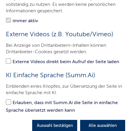
Das Gericht
vollständig zu nutzen. Es werden keine persönlichen
Informationen gespeichert.
Aufgaben
immer aktiv
Besucher & Service
Externe Videos (z.B. Youtube/Vimeo)
Ausbildung & Beruf
Bei Anzeige von Drittanbietern-Inhalten können
Kontakt
Drittanbieter-Cookies gesetzt werden.
Externe Videos direkt beim Aufruf der Seite laden
Allgemeine Information zum Schutz
KI Einfache Sprache (Summ.Ai)
Ihrer personenbezogenen Daten nach
Einblenden eines Knopfes, zur Übersetzung der Seite in
Art.
12
ff.
der Datenschutz-
einfache Sprache mit KI.
Grundverordnung
Erlauben, dass mit Summ.Ai die Seite in einfache
Sprache übersetzt werden kann
1. Verantwortliche/r und behördliche/r
Datenschutzbeauftragte/r
Auswahl bestätigen
Alle auswählen
Verantwortlich für die Verarbeitung von