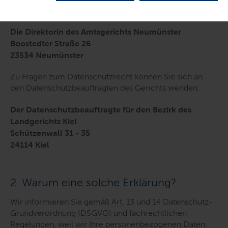
personenbezogenen Daten ist
Die Direktorin des Amtsgerichts Neumünster
Boostedter Straße 26
23534 Neumünster
Zu Fragen zum Datenschutzrecht können Sie sich an
den Datenschutzbeauftragten des Gerichts wenden:
Der Datenschutzbeauftragte für den Bezirk des
Landgerichts Kiel
Schützenwall 31 - 35
24114 Kiel
2. Warum eine solche Erklärung?
Wir informieren Sie gemäß
Art.
13 und 14 Datenschutz-
Grundverordnung (
DSGVO
) und fachrechtlichen
Regelungen, weil wir Ihre personenbezogenen Daten