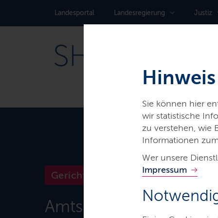
Landes­portal
Landes­regierung
Justiz
Hinweis
Sie können hier e
wir statistische I
zu verstehen, wie
Informationen zum
Wer unsere Dienstl
Impressum
Gerichte & Justizbehörden
Notwendig
Amtsgericht Neumüns