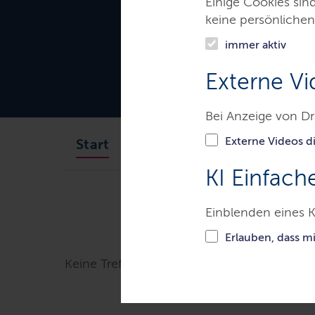
Einige Cookies sin
keine persönlichen
immer aktiv
Externe Vi
Bei Anzeige von Dr
Externe Videos di
Das Gericht
Aufgaben
Start
KI Einfach
Gerichte & Justizbehörden
A
Einblenden eines K
Erlauben, dass m
Keine Treffer