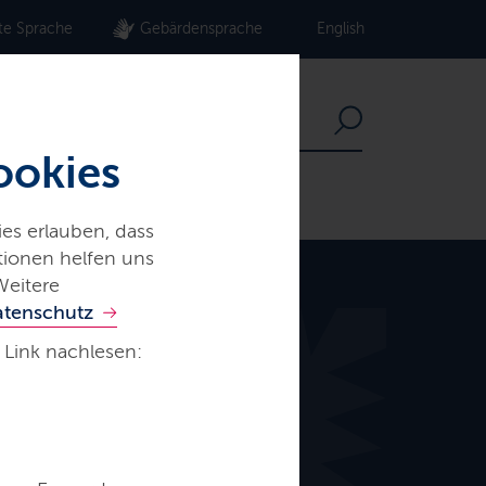
te Sprache
Gebärdensprache
English
ookies
es erlauben, dass
ationen helfen uns
Weitere
atenschutz
 Link nachlesen: