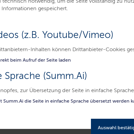
d technisch notwendig, um die Seite vollständig zu nu
 Informationen gespeichert.
deos (z.B. Youtube/Vimeo)
ittanbietern-Inhalten können Drittanbieter-Cookies ge
rekt beim Aufruf der Seite laden
Besucher & Service
Ausbildung & Beruf
e Sprache (Summ.Ai)
mtsgericht Neumünster
Ausbildung & Beruf
Stellenausschrei
nopfes, zur Übersetzung der Seite in einfache Sprache 
it Summ.Ai die Seite in einfache Sprache übersetzt werden 
Auswahl bestäti