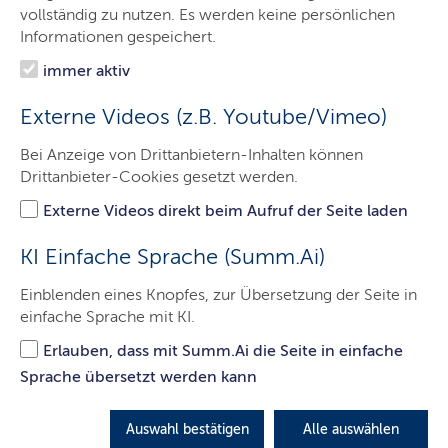
Das Gericht
vollständig zu nutzen. Es werden keine persönlichen
Informationen gespeichert.
Aufgaben
immer aktiv
Besucher & Service
Externe Videos (z.B. Youtube/Vimeo)
Ausbildung & Beruf
Bei Anzeige von Drittanbietern-Inhalten können
Kontakt
Drittanbieter-Cookies gesetzt werden.
Externe Videos direkt beim Aufruf der Seite laden
Grundbuchsachen
KI Einfache Sprache (Summ.Ai)
Einblenden eines Knopfes, zur Übersetzung der Seite in
einfache Sprache mit KI.
Hier finden Sie die wichtigsten Informationen zu
Grundbuchsachen.
Erlauben, dass mit Summ.Ai die Seite in einfache
Sprache übersetzt werden kann
LETZTE AKTUALISIERUNG: 29.11.2021
Auswahl bestätigen
Alle auswählen