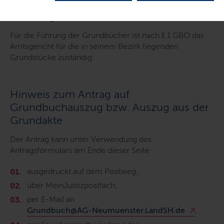
Zuständigkeit auf einen Blick
Für die Führung der Grundbücher ist nach § 1 GBO das
Amtsgericht für die in seinem Bezirk liegenden
Grundstücke zuständig.
Hinweis zum Antrag auf
Grundbuchauszug bzw. Auszug aus der
Grundakte
Der Antrag kann unter Verwendung des
Antragsformulars am Ende dieser Seite
ausgedruckt auf dem Postweg,
über MeinJustizpostfach,
per E-Mail an
Grundbuch@AG-Neumuenster.LandSH.de
,