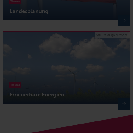
Thema
Landesplanung
© M. Staudt (grafikfoto.de)
Thema
Erneuerbare Energien