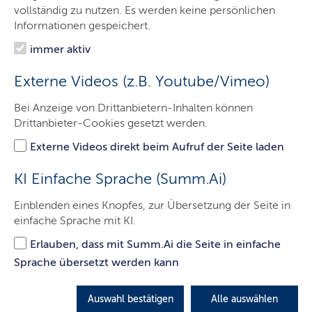
Gemeindeöffnungsklausel
vollständig zu nutzen. Es werden keine persönlichen
Informationen gespeichert.
Aktuelles
immer aktiv
Externe Videos (z.B. Youtube/Vimeo)
Windenergienutzung
Bei Anzeige von Drittanbietern-Inhalten können
(Räumliche Steuerung)
Drittanbieter-Cookies gesetzt werden.
Externe Videos direkt beim Aufruf der Seite laden
Eine geordnete räumliche Entwicklung der
Windenergienutzung in Schleswig-Holstein ist ein
KI Einfache Sprache (Summ.Ai)
zentrales Anliegen der Landesregierung. Gleichzeitig
gilt es, die vom Bund vorgegebenen Flächenziele für
Einblenden eines Knopfes, zur Übersetzung der Seite in
die Windenergienutzung zu erreichen.
einfache Sprache mit KI.
Erlauben, dass mit Summ.Ai die Seite in einfache
LETZTE AKTUALISIERUNG: 07.07.2026
Sprache übersetzt werden kann
Inhalte dieser Seite
Auswahl bestätigen
Alle auswählen