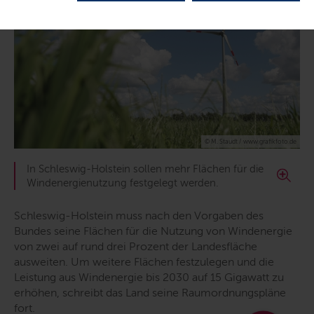
© M. Staudt / www.grafikfoto.de
In Schleswig-Holstein sollen mehr Flächen für die
Windenergienutzung festgelegt werden.
Schleswig-Holstein muss nach den Vorgaben des
Bundes seine Flächen für die Nutzung von Windenergie
von zwei auf rund drei Prozent der Landesfläche
ausweiten. Um weitere Flächen festzulegen und die
Leistung aus Windenergie bis 2030 auf 15 Gigawatt zu
erhöhen, schreibt das Land seine Raumordnungspläne
fort.