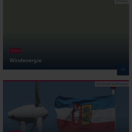
© Pixabay
Thema
Windenergie
© M. Staudt/ grafikfoto.de