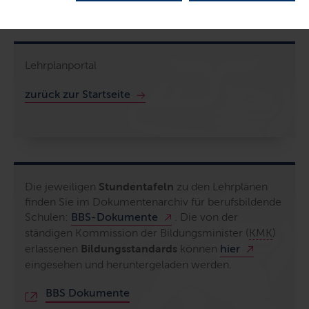
Lehrplanportal
zurück zur Startseite
Die jeweiligen
Stundentafeln
zu den Lehrplänen
finden Sie im Dokumentenarchiv für berufsbildende
Schulen:
BBS-Dokumente
. Die von der
ständigen Kommission der Bildungsminister (
KMK
)
erlassenen
Bildungsstandards
können
hier
eingesehen und heruntergeladen werden.
BBS Dokumente