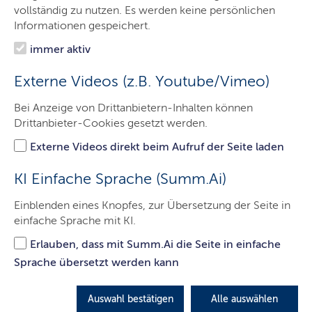
Das SHIBB
vollständig zu nutzen. Es werden keine persönlichen
Informationen gespeichert.
Themen
immer aktiv
Presse
Externe Videos (z.B. Youtube/Vimeo)
Service
Bei Anzeige von Drittanbietern-Inhalten können
Kontakt
Drittanbieter-Cookies gesetzt werden.
Externe Videos direkt beim Aufruf der Seite laden
Lehrpläne der BS (Berufsschule)
KI Einfache Sprache (Summ.Ai)
Einblenden eines Knopfes, zur Übersetzung der Seite in
einfache Sprache mit KI.
Erlauben, dass mit Summ.Ai die Seite in einfache
Sprache übersetzt werden kann
LETZTE AKTUALISIERUNG: 16.09.2022
Auswahl bestätigen
Alle auswählen