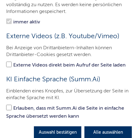
Das sind wir
vollständig zu nutzen. Es werden keine persönlichen
Informationen gespeichert.
Onlinewache
immer aktiv
Prävention
Externe Videos (z.B. Youtube/Vimeo)
Verkehrssicherheit
Bei Anzeige von Drittanbietern-Inhalten können
Fahndungen
Drittanbieter-Cookies gesetzt werden.
eRevier
Externe Videos direkt beim Aufruf der Seite laden
Kontakt
KI Einfache Sprache (Summ.Ai)
Einblenden eines Knopfes, zur Übersetzung der Seite in
einfache Sprache mit KI.
#nichtweiterleiten
Erlauben, dass mit Summ.Ai die Seite in einfache
Man darf nicht alles teilen, man muss NEIN
Sprache übersetzt werden kann
sagen und jeder kann damit Stellung
beziehen gegen die Verbreitung von
Auswahl bestätigen
Alle auswählen
Kinderpornografie!