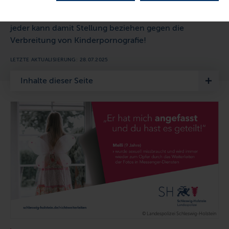
Man darf nicht alles teilen, man muss NEIN sagen und
jeder kann damit Stellung beziehen gegen die
Verbreitung von Kinderpornografie!
LETZTE AKTUALISIERUNG: 28.07.2025
Inhalte dieser Seite
© Landespolizei Schleswig-Holstein