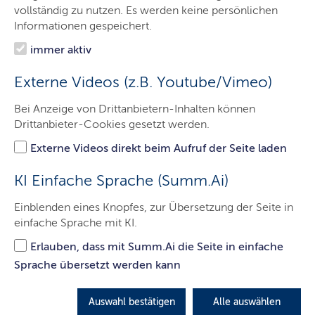
Das sind wir
vollständig zu nutzen. Es werden keine persönlichen
Informationen gespeichert.
Onlinewache
immer aktiv
Prävention
Externe Videos (z.B. Youtube/Vimeo)
Verkehrssicherheit
Bei Anzeige von Drittanbietern-Inhalten können
Fahndungen
Drittanbieter-Cookies gesetzt werden.
eRevier
Externe Videos direkt beim Aufruf der Seite laden
Kontakt
KI Einfache Sprache (Summ.Ai)
Einblenden eines Knopfes, zur Übersetzung der Seite in
einfache Sprache mit KI.
Das sind wir
Erlauben, dass mit Summ.Ai die Seite in einfache
Sprache übersetzt werden kann
LETZTE AKTUALISIERUNG: 11.01.2017
Auswahl bestätigen
Alle auswählen