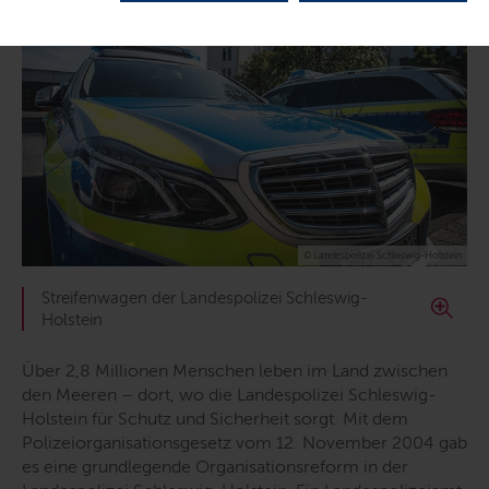
© Landespolizei Schleswig-Holstein
Streifenwagen der Landespolizei Schleswig-
Holstein
Über 2,8 Millionen Menschen leben im Land zwischen
den Meeren – dort, wo die Landespolizei Schleswig-
Holstein für Schutz und Sicherheit sorgt. Mit dem
Polizeiorganisationsgesetz vom 12. November 2004 gab
es eine grundlegende Organisationsreform in der