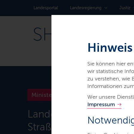
Landes­portal
Landes­regierung
Justiz
Hinweis
Sie können hier e
wir statistische I
zu verstehen, wie
Informationen zum
Ministerien & Behörden
Wer unsere Dienstl
Impressum
Landesbetrieb
Notwendig
Straßenbau und Verke