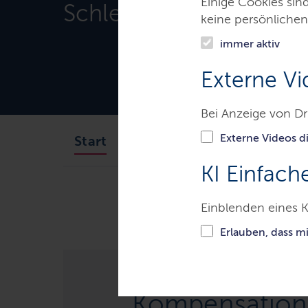
Einige Cookies sin
Schleswig-Holstein
keine persönlichen
immer aktiv
Externe Vi
Bei Anzeige von Dr
Externe Videos di
Der LBV.SH
Aufgaben
Start
KI Einfach
Ministerien & Behörden
Land
Einblenden eines K
Erlauben, dass m
Kompensation f