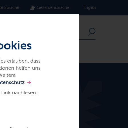
te Sprache
Gebärdensprache
English
ookies
es erlauben, dass
ationen helfen uns
Weitere
atenschutz
 Link nachlesen: