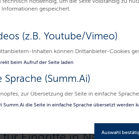
d technisch notwendig, um die Seite vollständig zu nu
 Informationen gespeichert.
deos (z.B. Youtube/Vimeo)
ittanbietern-Inhalten können Drittanbieter-Cookies ge
rekt beim Aufruf der Seite laden
Service
Presse
Jobs & Karriere
Konta
e Sprache (Summ.Ai)
esbetrieb Straßenbau und Verkehr Schleswig-Holstein
Kompensatio
nopfes, zur Übersetzung der Seite in einfache Sprache 
it Summ.Ai die Seite in einfache Sprache übersetzt werden 
Auswahl bestäti
ür Eingriffe in Natur und