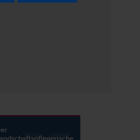
er
andschaftspflegerische