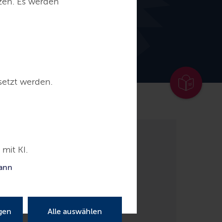
tzen. Es werden
setzt werden.
re
Presse
Kontakt
mit KI.
kann
gen
Alle auswählen