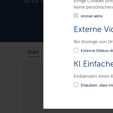
Einige Cookies sin
keine persönlichen
immer aktiv
Externe Vi
Bei Anzeige von Dr
Externe Videos di
Über uns
Fachkräfteei
Start
KI Einfach
Einblenden eines K
Ministerien & Behörden
Land
Erlauben, dass m
Standorte