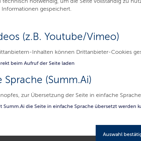
d technisch notwendig, um die Seite vollständig zu nu
 Informationen gespeichert.
deos (z.B. Youtube/Vimeo)
ittanbietern-Inhalten können Drittanbieter-Cookies ge
rekt beim Aufruf der Seite laden
nwanderung
Aufnahme
Rückkehr
Karrie
e Sprache (Summ.Ai)
nopfes, zur Übersetzung der Seite in einfache Sprache 
esamt für Zuwanderung und Flüchtlinge
Über uns
Standorte
it Summ.Ai die Seite in einfache Sprache übersetzt werden 
Auswahl bestäti