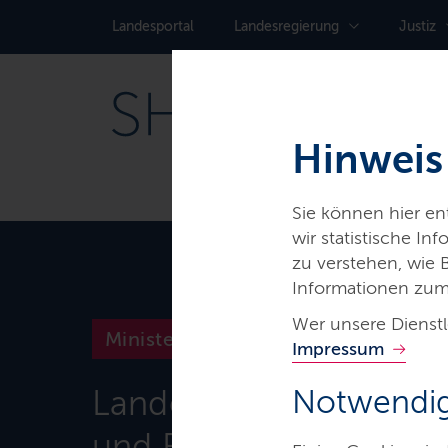
Landes­portal
Landes­regierung
Justiz
Hinweis
Sie können hier e
wir statistische I
zu verstehen, wie
Informationen zum
Wer unsere Dienstl
Ministerien & Behörden
Impressum
Landesamt für Zuwan
Notwendig
und Flüchtlinge