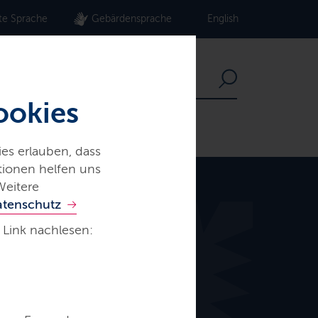
te Sprache
Gebärdensprache
English
ookies
es erlauben, dass
ationen helfen uns
Weitere
atenschutz
 Link nachlesen: