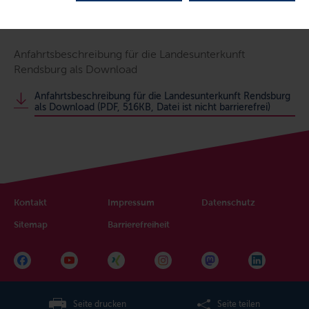
Anfahrtsbeschreibung für die Landesunterkunft
Rendsburg als Download
Anfahrtsbeschreibung für die Landesunterkunft Rendsburg
als Download (PDF, 516KB, Datei ist nicht barrierefrei)
Kontakt
Impressum
Datenschutz
Sitemap
Barrierefreiheit
Seite drucken
Seite teilen