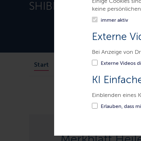
Einige Cookies sin
SHIBB Landesamt
keine persönlichen
immer aktiv
Externe Vi
Bei Anzeige von Dr
Externe Videos di
Das SHIBB
Themen
Start
KI Einfach
Ministerien & Behörden
Schle
Einblenden eines K
Erlauben, dass m
Merkblatt Heil