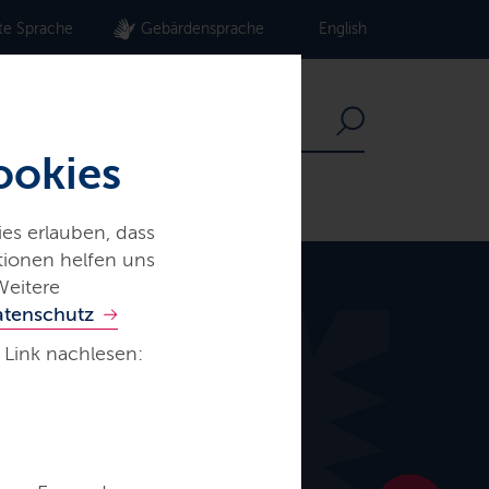
te Sprache
Gebärdensprache
English
ookies
es erlauben, dass
ationen helfen uns
Weitere
atenschutz
 Link nachlesen: