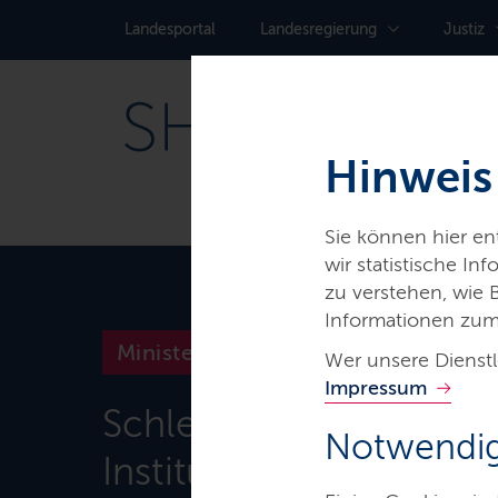
Landes­portal
Landes­regierung
Justiz
Hinweis
Sie können hier e
wir statistische I
zu verstehen, wie
Informationen zum
Ministerien & Behörden
Wer unsere Dienstl
Impressum
Schleswig-Holsteinisc
Notwendig
Institut für Berufliche 