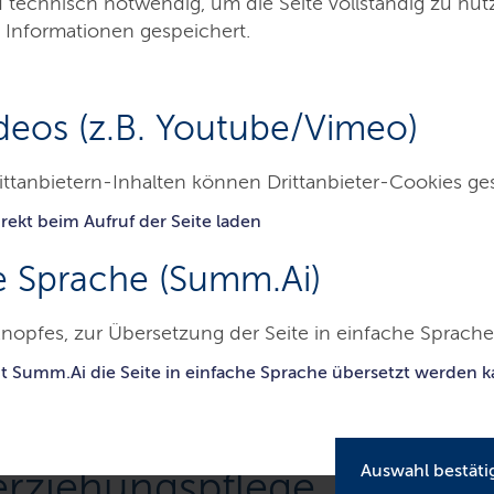
d technisch notwendig, um die Seite vollständig zu nu
 Informationen gespeichert.
deos (z.B. Youtube/Vimeo)
ittanbietern-Inhalten können Drittanbieter-Cookies ge
rekt beim Aufruf der Seite laden
Presse
Service
Kontakt
e Sprache (Summ.Ai)
swig-Holsteinisches Institut für Berufliche Bildung
Merkblatt Heil
nopfes, zur Übersetzung der Seite in einfache Sprache 
it Summ.Ai die Seite in einfache Sprache übersetzt werden 
Auswahl bestäti
erziehungspflege