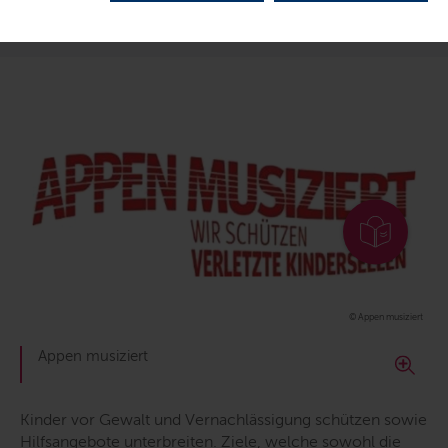
LETZTE AKTUALISIERUNG: 14.03.2025
© Appen musiziert
Appen musiziert
Kinder vor Gewalt und Vernachlässigung schützen sowie
Hilfsangebote unterbreiten. Ziele, welche sowohl die