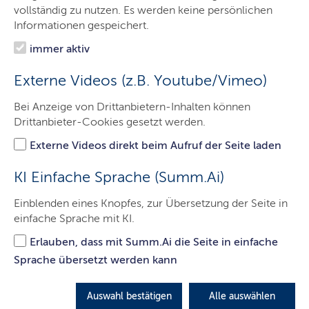
Das sind wir
vollständig zu nutzen. Es werden keine persönlichen
Informationen gespeichert.
Onlinewache
immer aktiv
Prävention
Externe Videos (z.B. Youtube/Vimeo)
Verkehrssicherheit
Bei Anzeige von Drittanbietern-Inhalten können
Fahndungen
Drittanbieter-Cookies gesetzt werden.
eRevier
Externe Videos direkt beim Aufruf der Seite laden
Kontakt
KI Einfache Sprache (Summ.Ai)
Einblenden eines Knopfes, zur Übersetzung der Seite in
einfache Sprache mit KI.
Keine Gewalt gegen Kinder und
Erlauben, dass mit Summ.Ai die Seite in einfache
Jugendliche
Sprache übersetzt werden kann
Kooperation zwischen der Landespolizei
Schleswig-Holstein und Appen musiziert
Auswahl bestätigen
Alle auswählen