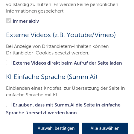
Aufgaben
vollständig zu nutzen. Es werden keine persönlichen
Informationen gespeichert.
Leistungen A-Z
immer aktiv
Organisation
Externe Videos (z.B. Youtube/Vimeo)
Themen
Bei Anzeige von Drittanbietern-Inhalten können
Karriere
Drittanbieter-Cookies gesetzt werden.
Service
Externe Videos direkt beim Aufruf der Seite laden
Kontakt
KI Einfache Sprache (Summ.Ai)
Einblenden eines Knopfes, zur Übersetzung der Seite in
einfache Sprache mit KI.
Zum Herunterladen
Erlauben, dass mit Summ.Ai die Seite in einfache
Sprache übersetzt werden kann
Formulare für Menschen mit Behinderung
Auswahl bestätigen
Alle auswählen
LETZTE AKTUALISIERUNG: 02.03.2026