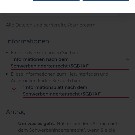
Inhalte dieser Seite
Alle Dateien sind barrierefrei/barrierearm.
Informationen
Eine Textversion finden Sie hier:
"Informationen nach dem
Schwerbehindertenrecht (SGB IX)"
Diese Informationen zum Herunterladen und
Ausdrucken finden Sie auch hier:
"Informationsblatt nach dem
Schwerbehindertenrecht (SGB IX)"
Antrag
Um was es geht:
Nutzen Sie den „Antrag nach
dem Schwerbehindertenrecht", wenn Sie die