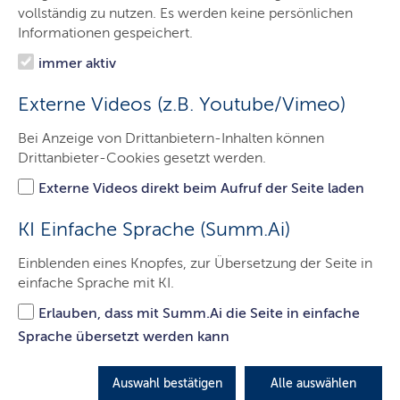
Aufgaben
vollständig zu nutzen. Es werden keine persönlichen
Informationen gespeichert.
Leistungen A-Z
immer aktiv
Organisation
Externe Videos (z.B. Youtube/Vimeo)
Themen
Bei Anzeige von Drittanbietern-Inhalten können
Karriere
Drittanbieter-Cookies gesetzt werden.
Service
Externe Videos direkt beim Aufruf der Seite laden
Kontakt
KI Einfache Sprache (Summ.Ai)
Einblenden eines Knopfes, zur Übersetzung der Seite in
einfache Sprache mit KI.
Umweltbezogener
Erlauben, dass mit Summ.Ai die Seite in einfache
Gesundheitsschutz
Sprache übersetzt werden kann
LETZTE AKTUALISIERUNG: 01.07.2025
Auswahl bestätigen
Alle auswählen