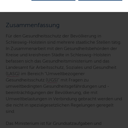
Inhalte dieser Seite
Zusammenfassung
Für den Gesundheitsschutz der Bevölkerung in
Schleswig-Holstein sind mehrere staatliche Stellen tätig.
In Zusammenarbeit mit den Gesundheitsbehörden der
Kreise und kreisfreien Städte in Schleswig-Holstein
befassen sich das Gesundheitsministerium und das
Landesamt für Arbeitsschutz, Soziales und Gesundheit
(
LASG
) im Bereich "Umweltbezogener
Gesundheitsschutz (
UGS
)" mit Fragen zu
umweltbedingten Gesundheitsgefährdungen und -
beeinträchtigungen der Bevölkerung, die mit
Umweltbelastungen in Verbindung gebracht werden und
die nicht in spezialgesetzlichen Regelungen geregelt
sind.
Das Ministerium ist für Grundsatzaufgaben und