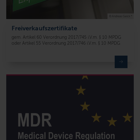
© Andreas Geick *
Freiverkaufszertifikate
gem. Artikel 60 Verordnung 2017/745 i.V.m. § 10 MPDG
oder Artikel 55 Verordnung 2017/746 i.V.m. § 10 MPDG