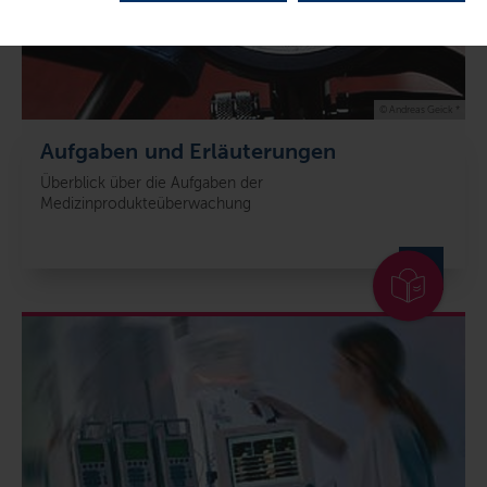
© Andreas Geick *
Aufgaben und Erläuterungen
Überblick über die Aufgaben der
Medizinprodukteüberwachung