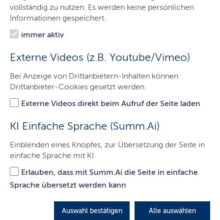
Aufgaben
vollständig zu nutzen. Es werden keine persönlichen
Informationen gespeichert.
Leistungen A-Z
immer aktiv
Organisation
Externe Videos (z.B. Youtube/Vimeo)
Themen
Bei Anzeige von Drittanbietern-Inhalten können
Karriere
Drittanbieter-Cookies gesetzt werden.
Service
Externe Videos direkt beim Aufruf der Seite laden
Kontakt
KI Einfache Sprache (Summ.Ai)
Medizinprodukteüberwachung ...
Einblenden eines Knopfes, zur Übersetzung der Seite in
einfache Sprache mit KI.
Erlauben, dass mit Summ.Ai die Seite in einfache
Sprache übersetzt werden kann
Auswahl bestätigen
Alle auswählen