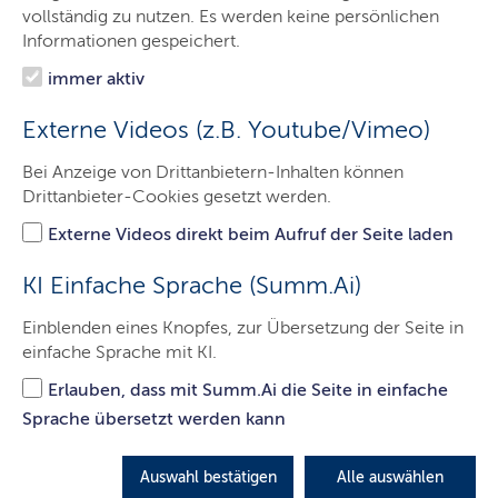
Das Gericht
vollständig zu nutzen. Es werden keine persönlichen
Informationen gespeichert.
Aufgaben
immer aktiv
Besucher & Service
Externe Videos (z.B. Youtube/Vimeo)
Ausbildung & Beruf
Bei Anzeige von Drittanbietern-Inhalten können
Kontakt
Drittanbieter-Cookies gesetzt werden.
Externe Videos direkt beim Aufruf der Seite laden
Registersachen
KI Einfache Sprache (Summ.Ai)
Einblenden eines Knopfes, zur Übersetzung der Seite in
Hier finden Sie die wichtigsten Informationen zu
einfache Sprache mit KI.
Registersachen.
Erlauben, dass mit Summ.Ai die Seite in einfache
LETZTE AKTUALISIERUNG: 29.11.2021
Sprache übersetzt werden kann
Auswahl bestätigen
Alle auswählen