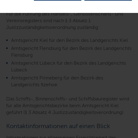
Zuständigkeit auf einen Blick
Für die Führung des Handels-, Genossenschafts- und
Vereinsregisters sind nach § 3 Absatz 1
Justizzuständigkeitsverordnung zuständig:
Amtsgericht Kiel für den Bezirk des Landgerichts Kiel
Amtsgericht Flensburg für den Bezirk des Landgerichts
Flensburg
Amtsgericht Lübeck für den Bezirk des Landgerichts
Lübeck
Amtsgericht Pinneberg für den Bezirk des
Landgerichts Itzehoe
Das Schiffs-, Binnenschiffs- und Schiffsbauregister wird
für alle Amtsgerichtsbezirke beim Amtsgericht Kiel
geführt (§ 3 Absatz 4 Justizzuständigkeitsverordnung).
Kontaktinformationen auf einen Blick
Informationen zur allgemeinen Erreichbarkeit des