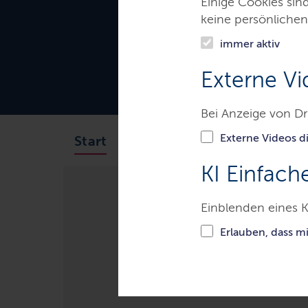
Einige Cookies sin
keine persönlichen
immer aktiv
Externe Vi
Bei Anzeige von Dr
Externe Videos di
Das Gericht
Aufgaben
Start
KI Einfach
Einblenden eines K
Gerichte & Justizbehörden
A
Erlauben, dass m
Zivilsachen