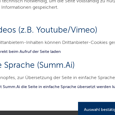
d technisch notwendig, um die Seite vollständig zu nu
 Informationen gespeichert.
deos (z.B. Youtube/Vimeo)
ittanbietern-Inhalten können Drittanbieter-Cookies ge
rekt beim Aufruf der Seite laden
Besucher & Service
Ausbildung & Beruf
e Sprache (Summ.Ai)
nopfes, zur Übersetzung der Seite in einfache Sprache 
mtsgericht Niebuell
Aufgaben
Zivilsachen
it Summ.Ai die Seite in einfache Sprache übersetzt werden 
Auswahl bestäti