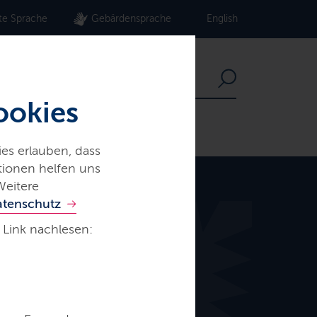
te Sprache
Gebärdensprache
English
ookies
es erlauben, dass
ationen helfen uns
Weitere
atenschutz
 Link nachlesen: