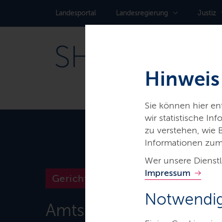
Landes­portal
Landes­regierung
Justiz
Hinweis
Sie können hier e
wir statistische I
zu verstehen, wie
Informationen zum
Wer unsere Dienstl
Impressum
Gerichte & Justizbehörden
Notwendig
Amtsgericht Niebüll