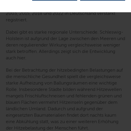
höher) mehren sich. Diese wurden insbesondere
während der extremen „Hitzesommer“ in den Jahren
2003, 2015, 2018 und 2022 in Deutschland verstärkt
registriert.
Dabei gibt es starke regionale Unterschiede. Schleswig-
Holstein ist aufgrund der Lage zwischen den Meeren und
deren regulierender Wirkung vergleichsweise weniger
stark betroffen. Allerdings zeigt sich die Entwicklung
auch hier.
Bei der Betrachtung der hitzebedingten Belastungen auf
die menschliche Gesundheit spielt die vergleichsweise
starke Aufheizung von Ballungsräumen eine wichtige
Rolle. Insbesondere Städte bilden während Hitzewellen
mangels Frischluftschneisen und fehlenden grünen und
blauen Flächen vermehrt Hitzeinseln gegenüber dem
ländlichen Umland. Dadurch und aufgrund der
eingesetzten Baumaterialien findet dort nachts kaum
eine Abkühlung statt, was zu einer weiteren Erhöhung
der Hitzebelastung der Menschen führt.