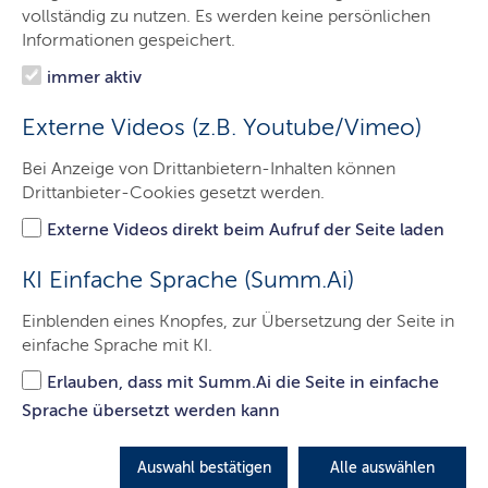
vollständig zu nutzen. Es werden keine persönlichen
Informationen gespeichert.
immer aktiv
Externe Videos (z.B. Youtube/Vimeo)
© pixabay
Bei Anzeige von Drittanbietern-Inhalten können
Hitze geht uns alle an!
Drittanbieter-Cookies gesetzt werden.
Externe Videos direkt beim Aufruf der Seite laden
Durch den Klimawandel steigen die Temperaturen stetig
an. Der Deutsche Wetterdienst (
DWD
) hat ermittelt, dass
KI Einfache Sprache (Summ.Ai)
das Jahresmittel der Lufttemperatur von 1881 bis 2021 in
Einblenden eines Knopfes, zur Übersetzung der Seite in
Deutschland statistisch gesichert um 1,6 °C angestiegen
einfache Sprache mit KI.
ist. Die Anzahl der „Heißen Tage" hat sich seit den 1950er
Jahren von etwa drei Tagen auf derzeit durchschnittlich
Erlauben, dass mit Summ.Ai die Seite in einfache
neun Tage pro Jahr verdreifacht. Auch markante
Sprache übersetzt werden kann
Hitzeperioden nahmen in diesem Zeitraum sowohl in
der Häufigkeit als auch in der Intensität zu. Aber auch
Tropennächte (niedrigste Lufttemperatur 20 °C oder
Auswahl bestätigen
Alle auswählen