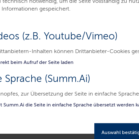
d technisch notwendig, um die Seite vollständig zu nu
 Informationen gespeichert.
deos (z.B. Youtube/Vimeo)
echtsprechungsdatenbank
Impressum
Ko
ittanbietern-Inhalten können Drittanbieter-Cookies ge
rekt beim Aufruf der Seite laden
e Sprache (Summ.Ai)
ransparenzportal
nopfes, zur Übersetzung der Seite in einfache Sprache 
it Summ.Ai die Seite in einfache Sprache übersetzt werden 
Auswahl bestäti