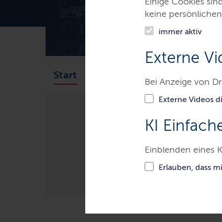
Einige Cookies sin
keine persönlichen
immer aktiv
Externe Vi
Barrierefreiheit
Landesr
Start
Bei Anzeige von Dr
Externe Videos di
KI Einfach
Themen
Digitalisierung
T
Einblenden eines K
Erlauben, dass m