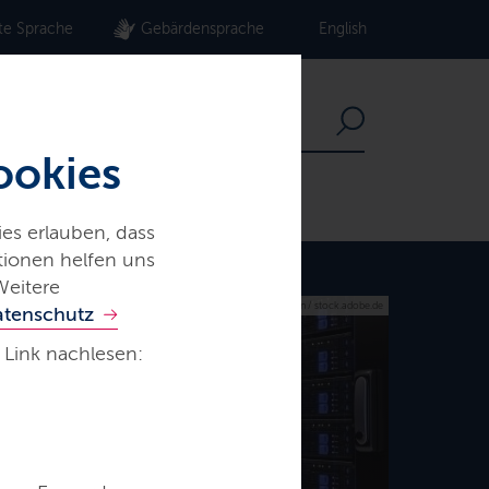
te Sprache
Gebärdensprache
English
ookies
es erlauben, dass
ationen helfen uns
Weitere
© Sashkin / stock.adobe.de
atenschutz
 Link nachlesen: