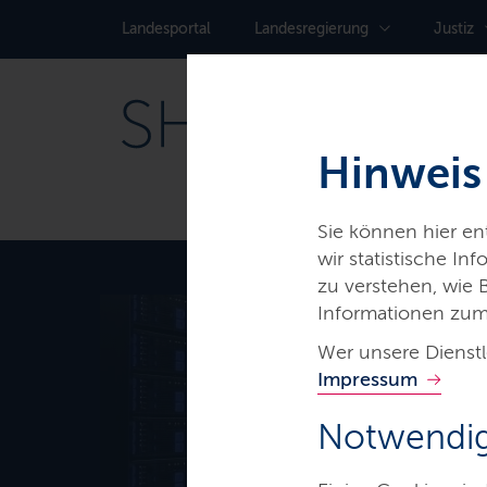
Landes­portal
Landes­regierung
Justiz
Hinweis
Sie können hier e
wir statistische I
zu verstehen, wie
Informationen zum
Wer unsere Dienstl
Thema
Impressum
Transpare
Notwendig