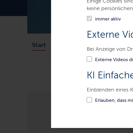
Einige Cookies sin
keine persönlichen
immer aktiv
Externe Vi
Aktuelles
Landesprogr
Start
Bei Anzeige von Dr
Externe Videos di
Themen
Wirtschaft
Europ
KI Einfach
Einblenden eines K
Erlauben, dass m