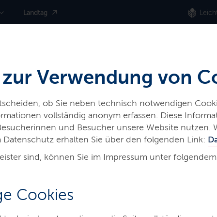
Landtag
Leich
 zur Verwendung von C
ntscheiden, ob Sie neben technisch notwendigen Cooki
nformationen vollständig anonym erfassen. Diese Inform
 Besucherinnen und Besucher unsere Website nutzen. 
 Datenschutz erhalten Sie über den folgenden Link:
D
eister sind, können Sie im Impressum unter folgendem
erprogramme
e Cookies
wig-Holstein