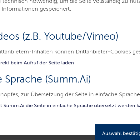
d technisch notwendig, um die Seite vollständig zu nu
 Informationen gespeichert.
deos (z.B. Youtube/Vimeo)
amme
Interreg
Energiewende & Klimaschu
ittanbietern-Inhalten können Drittanbieter-Cookies ge
rekt beim Aufruf der Seite laden
a für Schleswig-Holstein
Beispielhafte Projekte
e Sprache (Summ.Ai)
nopfes, zur Übersetzung der Seite in einfache Sprache 
it Summ.Ai die Seite in einfache Sprache übersetzt werden 
Auswahl bestäti