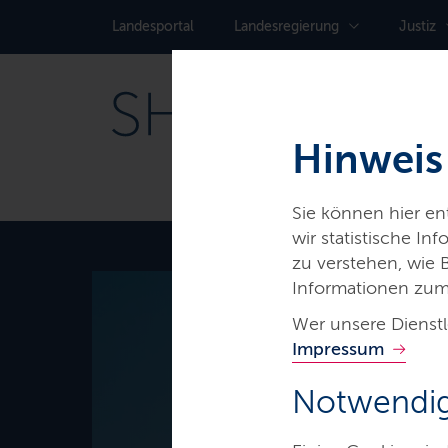
Landes­portal
Landes­regierung
Justiz
Hinweis
Sie können hier e
wir statistische I
zu verstehen, wie
Informationen zum
Thema
Wer unsere Dienstl
Impressum
EU-Förd
Notwendig
in Schles