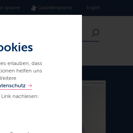
te Sprache
Gebärdensprache
English
ookies
es erlauben, dass
ationen helfen uns
Weitere
© DenisProduction.com/ fotolia.com
atenschutz
 Link nachlesen: