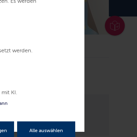
tzen. Es werden
tz
Beispielhafte Projekte
setzt werden.
mit KI.
kann
gen
Alle auswählen