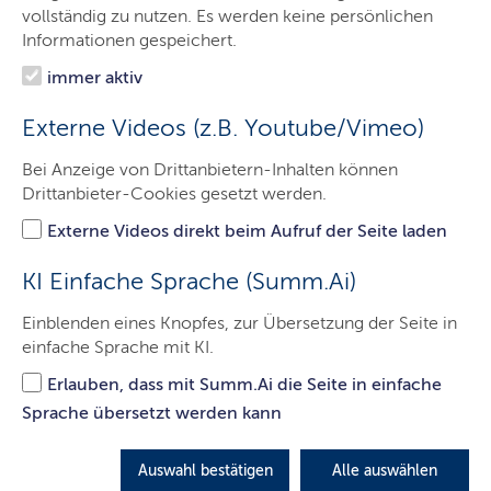
vollständig zu nutzen. Es werden keine persönlichen
LETZTE AKTUALISIERUNG: 13.05.2026
Informationen gespeichert.
Inhalte dieser Seite
immer aktiv
Externe Videos (z.B. Youtube/Vimeo)
Drei Dimensionen der Sicherheit
Bei Anzeige von Drittanbietern-Inhalten können
Drittanbieter-Cookies gesetzt werden.
Wichtige Links
Externe Videos direkt beim Aufruf der Seite laden
KI Einfache Sprache (Summ.Ai)
Pakt für Verkehrssicherheit
Einblenden eines Knopfes, zur Übersetzung der Seite in
EU-Politikrahmen für die
einfache Sprache mit KI.
Straßenverkehrssicherheit 2021-2030
Erlauben, dass mit Summ.Ai die Seite in einfache
Verkehrssicherheitsprogramm der
Sprache übersetzt werden kann
Bundesregierung 2021-2030
Förderrichtlinie des Landes Schleswig-Holstein
Auswahl bestätigen
Alle auswählen