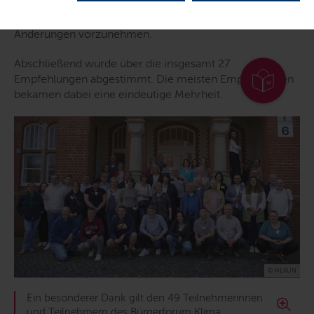
Bürgerforums. Ziel war es, die Empfehlungsentwürfe aus
den vorangegangenen Diskussionen zu prüfen und letzte
Änderungen vorzunehmen.
Abschließend wurde über die insgesamt 27
Empfehlungen abgestimmt. Die meisten Empfehlungen
bekamen dabei eine eindeutige Mehrheit.
© MEKUN
Ein besonderer Dank gilt den 49 Teilnehmerinnen
und Teilnehmern des Bürgerforum Klima.