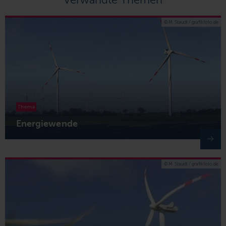
© M. Staudt / grafikfoto.de
Thema
Energiewende
© M. Staudt / grafikfoto.de