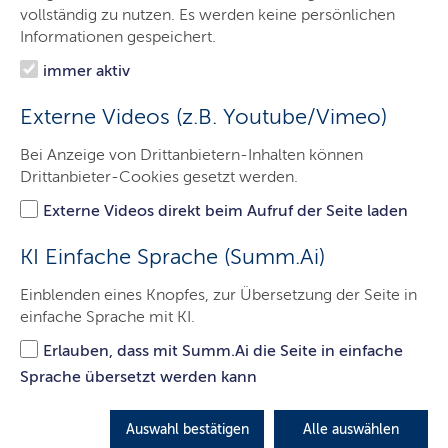
Beteiligte
vollständig zu nutzen. Es werden keine persönlichen
Informationen gespeichert.
Ergebnisse
immer aktiv
Externe Videos (z.B. Youtube/Vimeo)
Das Bürgerforum Klima
Bei Anzeige von Drittanbietern-Inhalten können
Schleswig-Holstein
Drittanbieter-Cookies gesetzt werden.
Externe Videos direkt beim Aufruf der Seite laden
LETZTE AKTUALISIERUNG: 08.04.2025
KI Einfache Sprache (Summ.Ai)
Inhalte dieser Seite
Einblenden eines Knopfes, zur Übersetzung der Seite in
einfache Sprache mit KI.
Die Empfehlungen des Bürgerforums
Erlauben, dass mit Summ.Ai die Seite in einfache
stehen fest
Sprache übersetzt werden kann
Am 08. und 09. Juni ging es in die letzte
Überarbeitungsrunde für die Empfehlungen des
Auswahl bestätigen
Alle auswählen