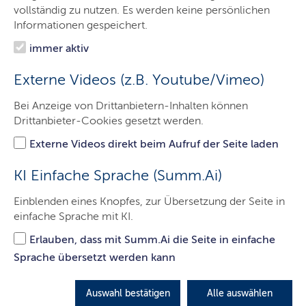
Sprachen
vollständig zu nutzen. Es werden keine persönlichen
Informationen gespeichert.
Barrierefreiheit
immer aktiv
Presse
Externe Videos (z.B. Youtube/Vimeo)
Kontakt
Bei Anzeige von Drittanbietern-Inhalten können
Drittanbieter-Cookies gesetzt werden.
Externe Videos direkt beim Aufruf der Seite laden
Wahltermine/ Bürgerentscheide
KI Einfache Sprache (Summ.Ai)
Hier finden Sie eine Übersicht über die anstehenden
Termine für Direktwahlen und Bürgerentscheide in
Einblenden eines Knopfes, zur Übersetzung der Seite in
Schleswig-Holstein.
einfache Sprache mit KI.
Erlauben, dass mit Summ.Ai die Seite in einfache
LETZTE AKTUALISIERUNG: 18.06.2026
Sprache übersetzt werden kann
Auswahl bestätigen
Alle auswählen