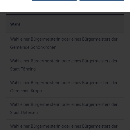
Direktwahlen in Schleswig-Holstein
Wahl
Wahl einer Bürgermeisterin oder eines Bürgermeisters der
Gemeinde Schönkirchen
Wahl einer Bürgermeisterin oder eines Bürgermeisters der
Stadt Tönning
Wahl einer Bürgermeisterin oder eines Bürgermeisters der
Gemeinde Kropp
Wahl einer Bürgermeisterin oder eines Bürgermeisters der
Stadt Uetersen
Wahl einer Bürgermeisterin oder eines Bürgermeisters der