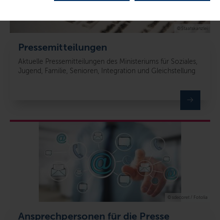
© Staatskanzlei
Pressemitteilungen
Aktuelle Pressemitteilungen des Ministeriums für Soziales,
Jugend, Familie, Senioren, Integration und Gleichstellung
© sdecoret / Fotolia
Ansprechpersonen für die Presse