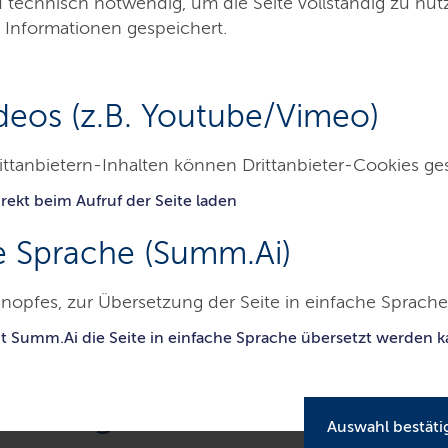
d technisch notwendig, um die Seite vollständig zu nu
 Informationen gespeichert.
Minister
deos (z.B. Youtube/Vimeo)
ittanbietern-Inhalten können Drittanbieter-Cookies ge
rekt beim Aufruf der Seite laden
Themen
Presse
Service
Kontakt
L
e Sprache (Summ.Ai)
nopfes, zur Übersetzung der Seite in einfache Sprache 
terium für Wirtschaft, Verkehr, Arbeit, Technologie und Tourismus
it Summ.Ai die Seite in einfache Sprache übersetzt werden 
reibungen
Auswahl bestäti