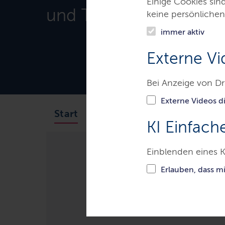
Einige Cookies sin
und Tourismus
keine persönlichen
immer aktiv
Externe Vi
Bei Anzeige von Dr
Externe Videos di
Minister
Ministerium
Start
KI Einfach
Einblenden eines K
Ministerien & Behörden
Minis
Erlauben, dass m
Stellenaussch