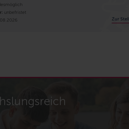
desmöglich
r:
unbefristet
Zur Ste
.08.2026
hslungsreich