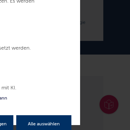
tzen. Es werden
Claus Ruhe Madsen
 für Wirtschaft, Verkehr, Arbeit, Technologie
und Tourismus
setzt werden.
eichte Sprache
mit KI.
Service
Stellenausschreibungen
kann
gen
Alle auswählen