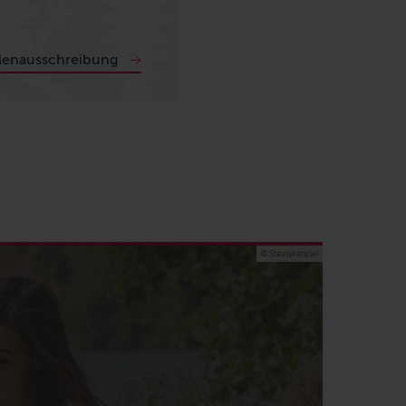
llenausschreibung
© Staatskanzlei