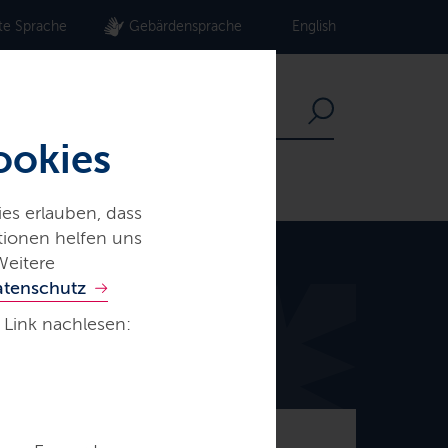
te Sprache
Gebärdensprache
English
ookies
es erlauben, dass
ationen helfen uns
Weitere
atenschutz
 Link nachlesen:
© Frank Peter