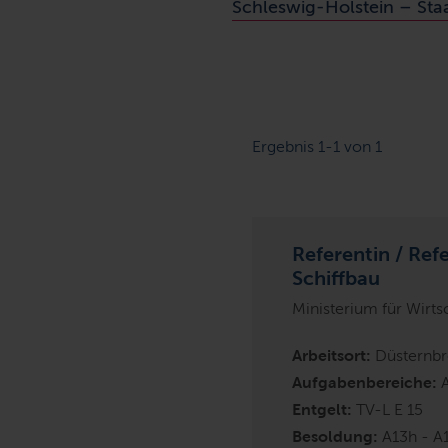
Schleswig-Holstein – Staat
Ergebnis 1-1 von 1
Referentin / Ref
Schiffbau
Ministerium für Wirts
Arbeitsort:
Düsternbr
Aufgabenbereiche:
Entgelt:
TV-L E 15
Besoldung:
A13h - A