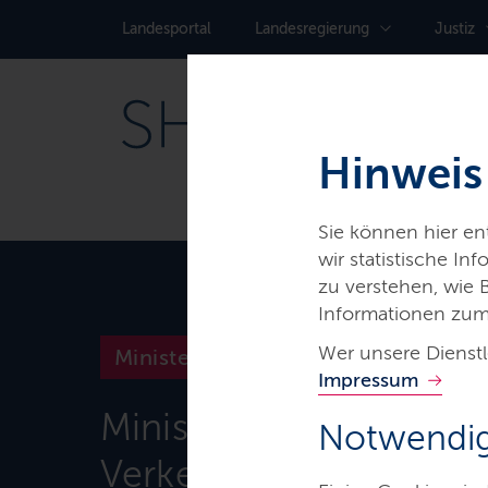
Landes­portal
Landes­regierung
Justiz
Hinweis
Sie können hier e
wir statistische I
zu verstehen, wie
Informationen zum
Wer unsere Dienstl
Ministerien & Behörden
Impressum
Ministerium für Wirtsch
Notwendig
Verkehr, Arbeit, Techn