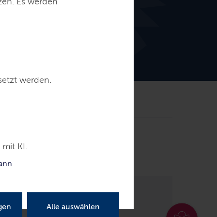
tzen. Es werden
setzt werden.
re
Presse
Kontakt
künften
mit KI.
kann
gen
Alle auswählen