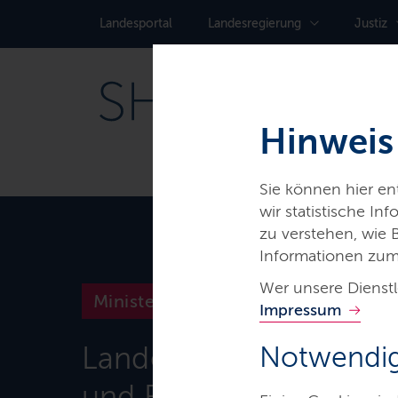
Landes­portal
Landes­regierung
Justiz
Hinweis
Sie können hier e
wir statistische I
zu verstehen, wie
Informationen zum
Wer unsere Dienstl
Ministerien & Behörden
Impressum
Landesamt für Zuwan
Notwendig
und Flüchtlinge