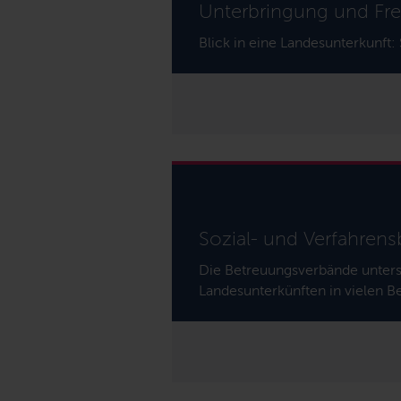
Unterbringung und Fre
Blick in eine Landesunterkunft
Sozial- und Verfahren
Die Betreuungsverbände unters
Landesunterkünften in vielen B