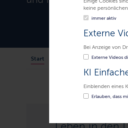
Einige Cookies sin
keine persönlichen
immer aktiv
Externe Vi
Bei Anzeige von Dr
Externe Videos di
Über uns
Fachkräfteei
Start
KI Einfach
Ministerien & Behörden
Land
Einblenden eines K
Erlauben, dass m
Leben in den 