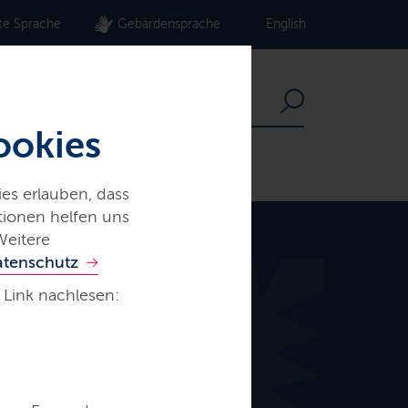
te Sprache
Gebärdensprache
English
ookies
es erlauben, dass
ationen helfen uns
Weitere
atenschutz
 Link nachlesen: