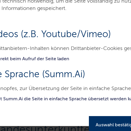
d technisch notwendig, um die Seite vollständig zu nu
 Informationen gespeichert.
deos (z.B. Youtube/Vimeo)
ittanbietern-Inhalten können Drittanbieter-Cookies ge
rekt beim Aufruf der Seite laden
nwanderung
Aufnahme
Rückkehr
Karrie
e Sprache (Summ.Ai)
esamt für Zuwanderung und Flüchtlinge
Leben in den Landesunter
nopfes, zur Übersetzung der Seite in einfache Sprache 
it Summ.Ai die Seite in einfache Sprache übersetzt werden 
Auswahl bestäti
Landesunterkünften