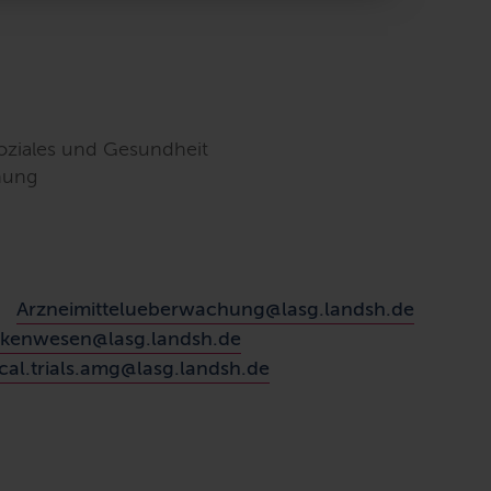
Soziales und Gesundheit
hung
Arzneimittelueberwachung@lasg.landsh.de
kenwesen@lasg.landsh.de
ical.trials.amg@lasg.landsh.de