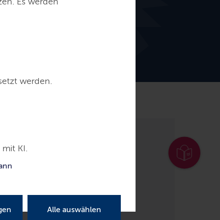
tzen. Es werden
setzt werden.
ervice
Kontakt
mit KI.
erwachung
kann
gen
Alle auswählen