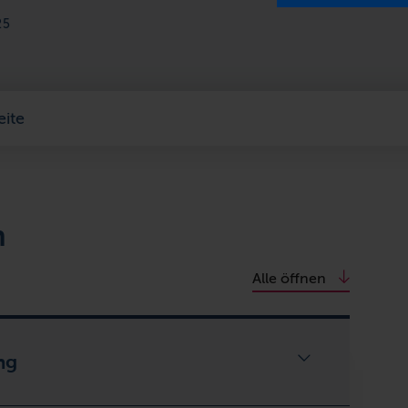
25
eite
n
Alle öffnen
ng