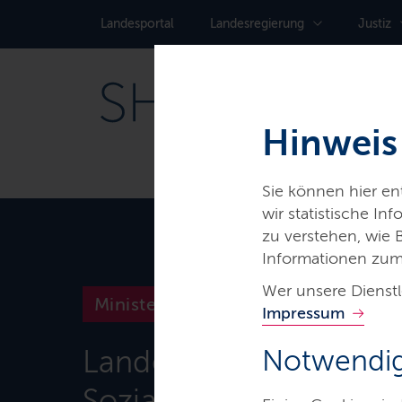
Landes­portal
Landes­regierung
Justiz
Hinweis
Sie können hier e
wir statistische I
zu verstehen, wie
Informationen zum
Wer unsere Dienstl
Ministerien & Behörden
Impressum
Landesamt für Arbeitss
Notwendig
Soziales und Gesundhe