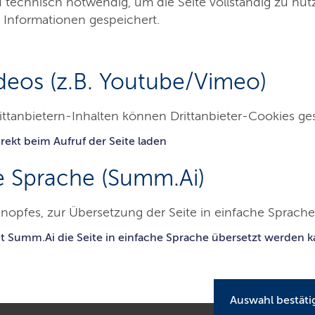
d technisch notwendig, um die Seite vollständig zu nu
 Informationen gespeichert.
deos (z.B. Youtube/Vimeo)
ittanbietern-Inhalten können Drittanbieter-Cookies ge
rekt beim Aufruf der Seite laden
-Z
Organisation
Themen
Karriere
S
e Sprache (Summ.Ai)
nopfes, zur Übersetzung der Seite in einfache Sprache 
esamt für Arbeitsschutz, Soziales und Gesundheit
Arzneimittelüb
it Summ.Ai die Seite in einfache Sprache übersetzt werden 
berwachung
Auswahl bestäti