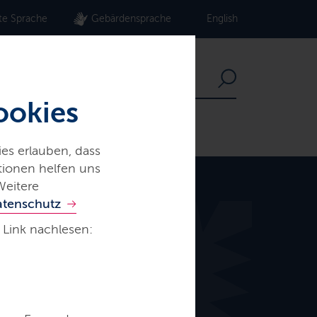
te Sprache
Gebärdensprache
English
ookies
es erlauben, dass
ationen helfen uns
Weitere
atenschutz
 Link nachlesen: