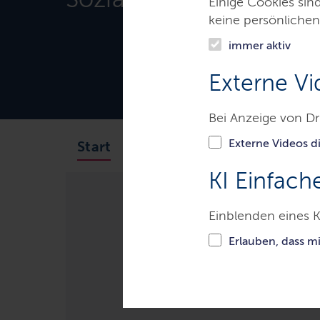
Einige Cookies sin
keine persönlichen
immer aktiv
Externe Vi
Bei Anzeige von Dr
Externe Videos di
Aufgaben
Leistungen A
Start
KI Einfach
Einblenden eines K
Ministerien & Behörden
Land
Erlauben, dass m
Arzneimittelü