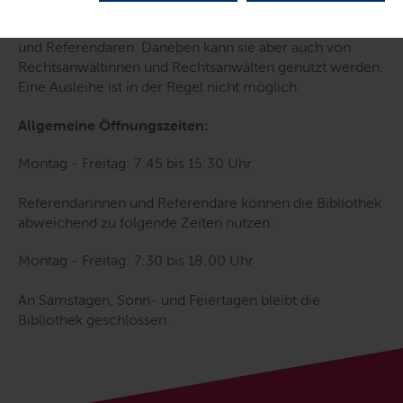
Behördenbibliothek. Sie dient in erster Linie der
Erfüllung der Aufgaben des Gerichts, seinen Mitarbeitern
und Referendaren. Daneben kann sie aber auch von
Rechtsanwältinnen und Rechtsanwälten genutzt werden.
Eine Ausleihe ist in der Regel nicht möglich.
Allgemeine Öffnungszeiten:
Montag - Freitag: 7:45 bis 15:30 Uhr
Referendarinnen und Referendare können die Bibliothek
abweichend zu folgende Zeiten nutzen:
Montag - Freitag: 7:30 bis 18:00 Uhr
An Samstagen, Sonn- und Feiertagen bleibt die
Bibliothek geschlossen.