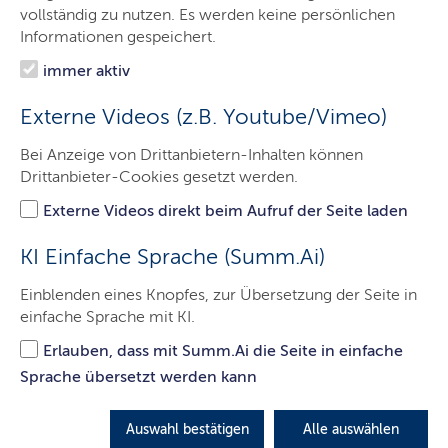
Das Gericht
vollständig zu nutzen. Es werden keine persönlichen
Informationen gespeichert.
Aufgaben
immer aktiv
Besucher & Service
Externe Videos (z.B. Youtube/Vimeo)
Presse & Medien
Bei Anzeige von Drittanbietern-Inhalten können
Ausbildung & Beruf
Drittanbieter-Cookies gesetzt werden.
Kontakt
Externe Videos direkt beim Aufruf der Seite laden
KI Einfache Sprache (Summ.Ai)
Bibliothek
Einblenden eines Knopfes, zur Übersetzung der Seite in
einfache Sprache mit KI.
LETZTE AKTUALISIERUNG: 11.04.2022
Erlauben, dass mit Summ.Ai die Seite in einfache
Sprache übersetzt werden kann
Auswahl bestätigen
Alle auswählen
Die Bibliothek am Landgericht Lübeck ist