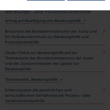
Beratungs- und Prozesskostenhilfe
Antrag auf Bewilligung von Beratungshilfe
Broschüre des Bundesministeriums der Justiz und
für Verbraucherschutz zur Beratungshilfe und
Prozesskostenhilfe
Vorab-Check zur Beratungshilfe auf der
Themenseite des Bundesministeriums der Justiz
und der Justizministerien der Länder zur
Beratungshilfe
Themenseite_Beratungshilfe
Erklärung über die persönlichen und
wirtschaftlichen Verhältnisse bei Prozess- oder
Verfahrenskostenhilfe