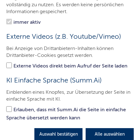
Das Gericht
vollständig zu nutzen. Es werden keine persönlichen
Informationen gespeichert.
Aufgaben
immer aktiv
Besucher & Service
Externe Videos (z.B. Youtube/Vimeo)
Ausbildung & Beruf
Bei Anzeige von Drittanbietern-Inhalten können
Kontakt
Drittanbieter-Cookies gesetzt werden.
Externe Videos direkt beim Aufruf der Seite laden
Formulare
KI Einfache Sprache (Summ.Ai)
Einblenden eines Knopfes, zur Übersetzung der Seite in
LETZTE AKTUALISIERUNG: 27.09.2024
einfache Sprache mit KI.
Inhalte dieser Seite
Erlauben, dass mit Summ.Ai die Seite in einfache
Sprache übersetzt werden kann
Hier finden Sie eine Gesamtübersicht über die allgemein
verwendeten Formulare der Amtsgerichte des Landes
Auswahl bestätigen
Alle auswählen
Schleswig-Holstein.