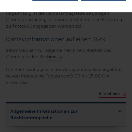
Zuständigkeit auf einen Blick
Regelmäßig ist die Rechtsantragstelle desjenigen
Gerichts zuständig, zu dessen Verfahren eine Erklärung
zu Protokoll abgegeben werden soll.
Kontaktinformationen auf einen Blick
Informationen zur allgemeinen Erreichbarkeit des
Gerichts finden Sie
hier
.
Die Rechtsantragstelle des Amtsgerichts Bad Segeberg
ist von Montag bis Freitag von 9:00 bis 15:00 Uhr
erreichbar.
Alle öffnen
Allgemeine Informationen zur
Rechtsantragstelle