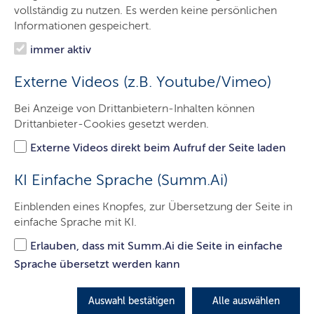
Das Gericht
vollständig zu nutzen. Es werden keine persönlichen
Informationen gespeichert.
Aufgaben
immer aktiv
Besucher & Service
Externe Videos (z.B. Youtube/Vimeo)
Ausbildung & Beruf
Bei Anzeige von Drittanbietern-Inhalten können
Kontakt
Drittanbieter-Cookies gesetzt werden.
Externe Videos direkt beim Aufruf der Seite laden
Rechtsantragstelle
KI Einfache Sprache (Summ.Ai)
Einblenden eines Knopfes, zur Übersetzung der Seite in
Hier finden Sie die wichtigsten Informationen zur
einfache Sprache mit KI.
Rechtsantragstelle.
Erlauben, dass mit Summ.Ai die Seite in einfache
LETZTE AKTUALISIERUNG: 29.11.2021
Sprache übersetzt werden kann
Auswahl bestätigen
Alle auswählen